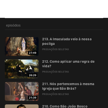
episódios
213. A Imaculada veio à nossa
pocilga
PREGAÇÕES SELETAS
27:49
212. Como aplicar uma regra de
vida?
PREGAÇÕES SELETAS
26:29
211. Nós pertencemos à mesma
Igreja que São Brás?
PREGAÇÕES SELETAS
21:39
210. Como São João Bosco