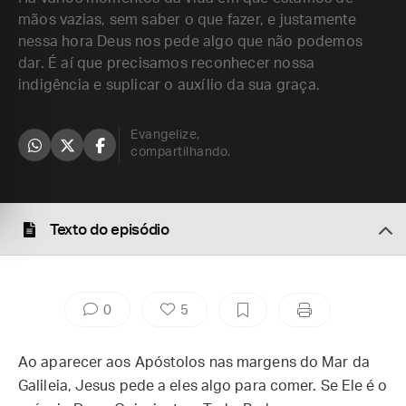
mãos vazias, sem saber o que fazer, e justamente
nessa hora Deus nos pede algo que não podemos
dar. É aí que precisamos reconhecer nossa
indigência e suplicar o auxílio da sua graça.
Evangelize,
compartilhando.
Texto do episódio
0
5
Ao aparecer aos Apóstolos nas margens do Mar da
Galileia, Jesus pede a eles algo para comer. Se Ele é o