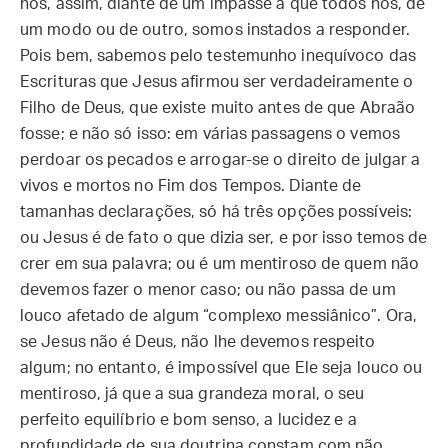
nos, assim, diante de um impasse a que todos nós, de
um modo ou de outro, somos instados a responder.
Pois bem, sabemos pelo testemunho inequívoco das
Escrituras que Jesus afirmou ser verdadeiramente o
Filho de Deus, que existe muito antes de que Abraão
fosse; e não só isso: em várias passagens o vemos
perdoar os pecados e arrogar-se o direito de julgar a
vivos e mortos no Fim dos Tempos. Diante de
tamanhas declarações, só há três opções possíveis:
ou Jesus é de fato o que dizia ser, e por isso temos de
crer em sua palavra; ou é um mentiroso de quem não
devemos fazer o menor caso; ou não passa de um
louco afetado de algum “complexo messiânico”. Ora,
se Jesus não é Deus, não lhe devemos respeito
algum; no entanto, é impossível que Ele seja louco ou
mentiroso, já que a sua grandeza moral, o seu
perfeito equilíbrio e bom senso, a lucidez e a
profundidade de sua doutrina constam com não