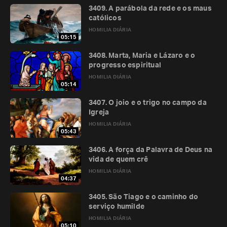
3409. A parábola da rede e os maus
católicos
HOMILIA DIÁRIA
05:15
3408. Marta, Maria e Lázaro e o
progresso espiritual
HOMILIA DIÁRIA
05:14
3407. O joio e o trigo no campo da
Igreja
HOMILIA DIÁRIA
05:43
3406. A força da Palavra de Deus na
vida de quem crê
HOMILIA DIÁRIA
04:37
3405. São Tiago e o caminho do
serviço humilde
HOMILIA DIÁRIA
05:10