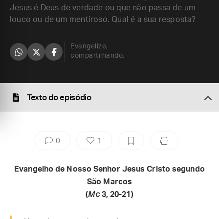
Jesus é Deus de verdade ou que não passa de um
louco ou de um mentiroso. Qual é a sua resposta?
Evangelize,
compartilhando.
Texto do episódio
0
1
Evangelho de Nosso Senhor Jesus Cristo segundo
São Marcos
(
Mc
3, 20-21)