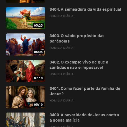
3404. A semeadura da vida espiritual
HOMILIA DIÁRIA
05:25
3403. O sábio propósito das
parábolas
HOMILIA DIÁRIA
05:05
3402. O exemplo vivo de que a
santidade não é impossível
HOMILIA DIÁRIA
07:16
3401. Como fazer parte da família de
Jesus?
HOMILIA DIÁRIA
05:19
3400. A severidade de Jesus contra
a nossa malícia