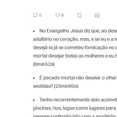
5
8
No Evangelho Jesus diz que, ao dese
adultério no coração, mas, e se eu e a 
desejá-la já se cometeu fornicação no 
mortal desejar todas as mulheres e eu
(8min52s)
É pecado mortal não desviar o olha
vestidas? (23min00s)
Tenho recorrentemente sido acomet
piscinas, rios, lagos como lugares para
sempre confronto isto com a modéstia,