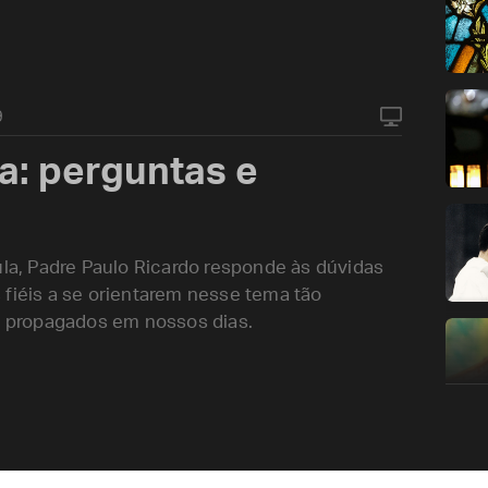
9
a: perguntas e
ula, Padre Paulo Ricardo responde às dúvidas
 fiéis a se orientarem nesse tema tão
ão propagados em nossos dias.