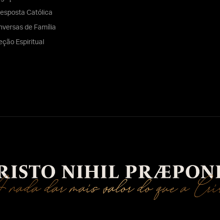
esposta Católica
versas de Família
eção Espiritual