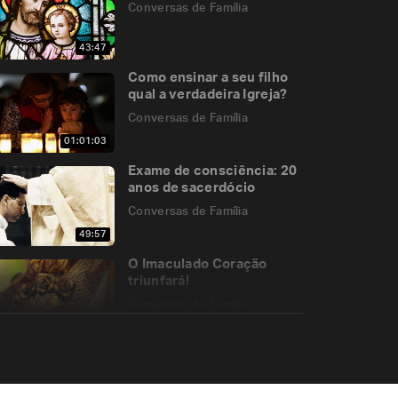
Conversas de Família
43:47
Como ensinar a seu filho
qual a verdadeira Igreja?
Conversas de Família
01:01:03
Exame de consciência: 20
anos de sacerdócio
Conversas de Família
49:57
O Imaculado Coração
triunfará!
Conversas de Família
47:46
Aparições Angélicas
Conversas de Família