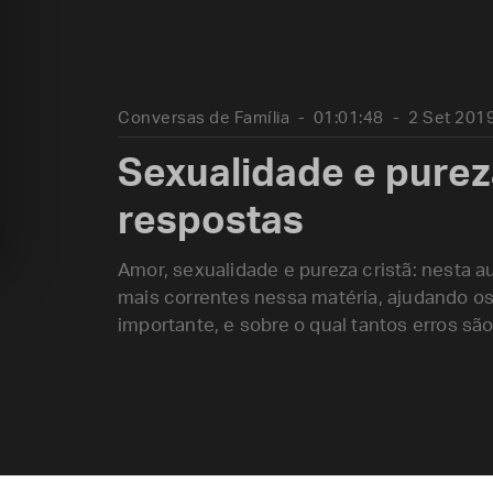
Conversas de Família
01:01:48
2 Set 201
Sexualidade e purez
respostas
Amor, sexualidade e pureza cristã: nesta a
mais correntes nessa matéria, ajudando os
importante, e sobre o qual tantos erros s