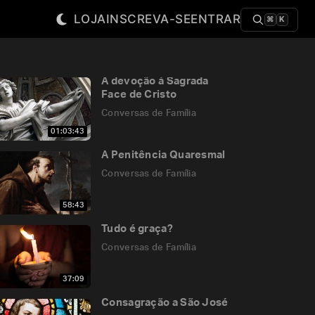
LOJA
INSCREVA-SE
ENTRAR
⌘
K
A devoção à Sagrada
Face de Cristo
Conversas de Família
01:03:43
A Penitência Quaresmal
Conversas de Família
58:43
Tudo é graça?
Conversas de Família
37:09
Consagração a São José