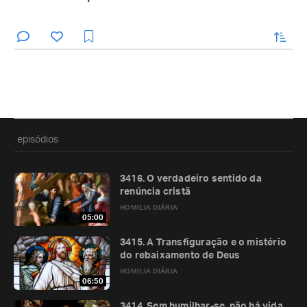
enviar
episódios
3416. O verdadeiro sentido da
renúncia cristã
HOMILIA DIÁRIA
05:00
3415. A Transfiguração e o mistério
do rebaixamento de Deus
HOMILIA DIÁRIA
06:50
3414. Sem humilhar-se, não há vida