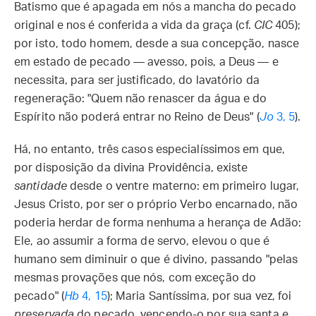
Batismo que é apagada em nós a mancha do pecado
original e nos é conferida a vida da graça (cf.
CIC
405);
por isto, todo homem, desde a sua concepção, nasce
em estado de pecado — avesso, pois, a Deus — e
necessita, para ser justificado, do lavatório da
regeneração: "Quem não renascer da água e do
Espírito não poderá entrar no Reino de Deus" (
Jo
3, 5
).
Há, no entanto, três casos especialíssimos em que,
por disposição da divina Providência, existe
santidade
desde o ventre materno: em primeiro lugar,
Jesus Cristo, por ser o próprio Verbo encarnado, não
poderia herdar de forma nenhuma a herança de Adão:
Ele, ao assumir a forma de servo, elevou o que é
humano sem diminuir o que é divino, passando "pelas
mesmas provações que nós, com exceção do
pecado" (
Hb
4, 15
); Maria Santíssima, por sua vez, foi
preservada
do pecado, vencendo-o por sua santa e