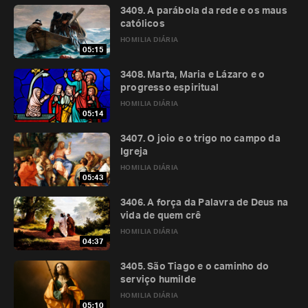
3409. A parábola da rede e os maus
católicos
HOMILIA DIÁRIA
05:15
3408. Marta, Maria e Lázaro e o
progresso espiritual
HOMILIA DIÁRIA
05:14
3407. O joio e o trigo no campo da
Igreja
HOMILIA DIÁRIA
05:43
3406. A força da Palavra de Deus na
vida de quem crê
HOMILIA DIÁRIA
04:37
3405. São Tiago e o caminho do
serviço humilde
HOMILIA DIÁRIA
05:10