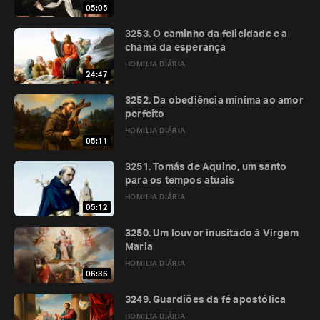
05:05
3253. O caminho da felicidade e a
chama da esperança
HOMILIA DIÁRIA
24:47
3252. Da obediência mínima ao amor
perfeito
HOMILIA DIÁRIA
05:11
3251. Tomás de Aquino, um santo
para os tempos atuais
HOMILIA DIÁRIA
05:12
3250. Um louvor inusitado à Virgem
Maria
HOMILIA DIÁRIA
06:36
3249. Guardiões da fé apostólica
HOMILIA DIÁRIA