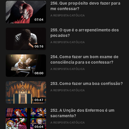
256. Que propósito devo fazer para
me confessar?
A RESPOSTA CATÓLICA
07:04
255. O que é o arrependimento dos
pecados?
A RESPOSTA CATÓLICA
06:16
254. Como fazer um bom exame de
consciência para se confessar?
A RESPOSTA CATÓLICA
08:00
253. Como fazer uma boa confissão?
A RESPOSTA CATÓLICA
05:47
252. A Unção dos Enfermos é um
sacramento?
A RESPOSTA CATÓLICA
05:04