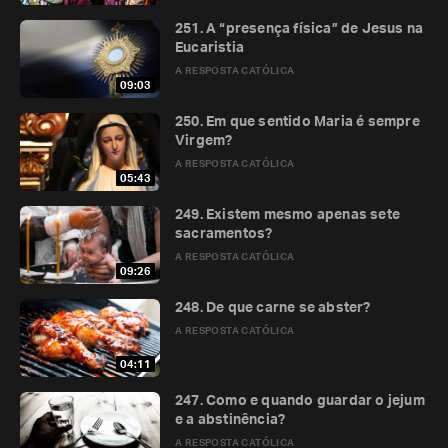
251. A “presença física” de Jesus na
Eucaristia
A RESPOSTA CATÓLICA
09:03
250. Em que sentido Maria é sempre
Virgem?
A RESPOSTA CATÓLICA
05:43
249. Existem mesmo apenas sete
sacramentos?
A RESPOSTA CATÓLICA
09:26
248. De que carne se abster?
A RESPOSTA CATÓLICA
04:11
247. Como e quando guardar o jejum
e a abstinência?
A RESPOSTA CATÓLICA