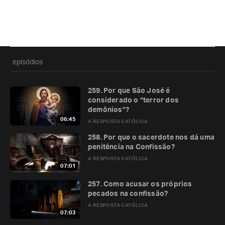
episódios
259. Por que São José é
considerado o “terror dos
demônios”?
06:45
A RESPOSTA CATÓLICA
258. Por que o sacerdote nos dá uma
penitência na Confissão?
A RESPOSTA CATÓLICA
07:01
257. Como acusar os próprios
pecados na confissão?
A RESPOSTA CATÓLICA
07:03