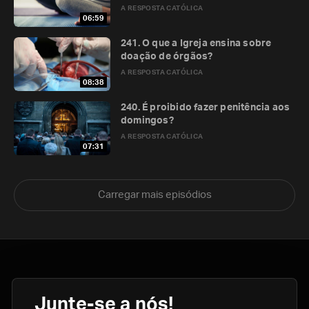
A RESPOSTA CATÓLICA
06:59
241. O que a Igreja ensina sobre
doação de órgãos?
A RESPOSTA CATÓLICA
08:38
240. É proibido fazer penitência aos
domingos?
A RESPOSTA CATÓLICA
07:31
Carregar mais episódios
Junte-se a nós!