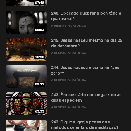
07:48
246. É pecado quebrar a penitência
quaresmal?
A RESPOSTA CATÓLICA
05:53
245. Jesus nasceu mesmo no dia 25
de dezembro?
A RESPOSTA CATÓLICA
10:50
244. Jesus nasceu mesmo no “ano
zero”?
A RESPOSTA CATÓLICA
09:23
243. É necessário comungar sob as
duas espécies?
A RESPOSTA CATÓLICA
05:55
242. O que a Igreja pensa dos
métodos orientais de meditação?