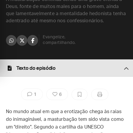
Deus, fonte de muitos males para o homem, ainda
que lamentavelmente a mentalidade hedonista tenha
adentrado até mesmo nos confessionários.
Evangelize,
compartilhando.
Texto do episódio
1
6
No mundo atual em que a erotização chega às raias
do inimaginável, a masturbação tem sido vista como
um "direito". Segundo a cartilha da UNESCO