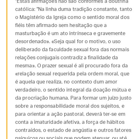
"Estas afirmações não são conformes à doutrina
católica: "Na linha duma tradição constante, tanto
o Magistério da Igreja como o sentido moral dos
fiéis têm afirmado sem hesitação que a
masturbação é um ato intrínseca e gravemente
desordenado». «Seja qual for o motivo, o uso
deliberado da faculdade sexual fora das normais
relações conjugais contradiz a finalidade da
mesma». O prazer sexual é ali procurado fora da
«relação sexual requerida pela ordem moral, que
é aquela que realiza, no contexto dum amor
verdadeiro, o sentido integral da doação mútua e
da procriação humana. Para formar um juízo justo
sobre a responsabilidade moral dos sujeitos, e
para orientar a ação pastoral, deverá ter-se em
conta a imaturidade afetiva, a força de hábitos
contraídos, o estado de angústia e outros fatores
psíquicos ou sociais que podem atenuar, ou até