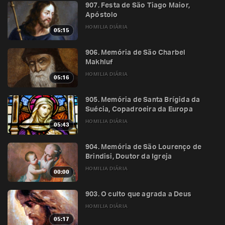
907. Festa de São Tiago Maior,
Apóstolo
HOMILIA DIÁRIA
05:15
906. Memória de São Charbel
Makhluf
HOMILIA DIÁRIA
05:16
905. Memória de Santa Brígida da
Suécia, Copadroeira da Europa
HOMILIA DIÁRIA
05:43
904. Memória de São Lourenço de
Brindisi, Doutor da Igreja
HOMILIA DIÁRIA
00:00
903. O culto que agrada a Deus
HOMILIA DIÁRIA
05:17