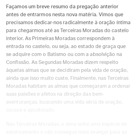
Façamos um breve resumo da pregação anterior
antes de entrarmos nesta nova matéria. Vimos que
precisamos dedicar-nos radicalmente à oração íntima
para chegarmos até as Terceiras Moradas do castelo
interior. As Primeiras Moradas correspondem à
entrada no castelo, ou seja, ao estado de graça que
se adquire com o Batismo ou com a absolvição na
Confissão. As Segundas Moradas dizem respeito
àquelas almas que se decidiram pela vida de oração,
ainda que isso muito custe. Finalmente, nas Terceiras
Moradas habitam as almas que começaram a ordenar
suas paixões e afetos na direção das bem-
aventuranças, buscando uma vida séria de oração,
ascese e apostolado.
Nas Terceiras Moradas, a alma sofre uma espécie de
estancamento e não consegue mais avançar para as