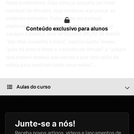
fases posteriores. Essa alma já adquiriu um nível
razoável de virtudes, mas continua a procurar as
próprias vontades. Trata-se de um período
deplorável de oscilações e contrariedades, que
Conteúdo exclusivo para alunos
causam à pessoa uma verdadeira aflição de ânimo.
“Dar-lhes conselho é inútil”, explica Santa Teresa,
“pois há anos trilham o caminho da virtude” e “acham
que podem ensinar aos outros e que têm razão de
sobra para sentirem tanto seus males”...
Aulas do curso
Junte-se a nós!
Receba novos artigos, vídeos e lançamentos de