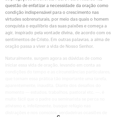
questão de enfatizar a necessidade da oração como
condição indispensável para o crescimento nas
virtudes sobrenaturais, por meio das quais o homem
conquista o equilíbrio das suas paixões e começa a
agir, inspirado pela vontade divina, de acordo com os
sentimentos de Cristo. Em outras palavras, a alma de
oração passa a viver a vida de Nosso Senhor.
Naturalmente, surgem agora as dúvidas de como
iniciar essa vida de oração, levando em conta as
condições do tempo e as circunstâncias particulares,
que tornam essa prática tão importante uma tarefa,
aparentemente, inaudita. Diante dos desafios do
momento — estudos, trabalhos, pastoral etc. —, é
muito fácil que o padre ou seminarista se perca no
ativismo e, infelizmente, busque refúgio nas
distrações e nos consolos, verdadeiras ocasiões de