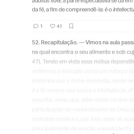
auditus fidei
; a parte especulativa se dá e
da fé, a fim de compreendê-la: é o
intellectu
1
41
52. Recapitulação. — Vimos na aula passa
na qual encontra o seu alimento e sob cuja 
47). Tendo em vista essa mútua dependênc
definimos a teologia como um esforço d
mistérios que a fé lhe desvenda; nesse s
é a fé mesma que busca a inteligência, «
ressaltar ainda que, além deste caráter e
participação do conhecimento de Deus pe
realidade mística e, por isso, deve vir
principalmente de oração e quietude [1]. O