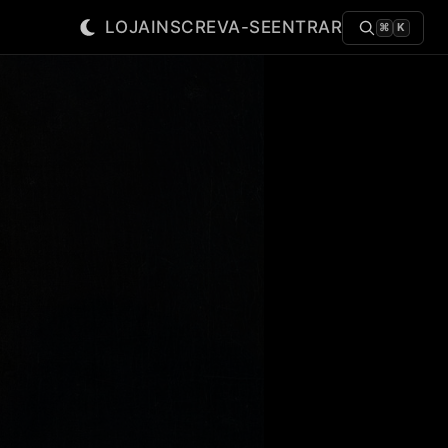
LOJA
INSCREVA-SE
ENTRAR
⌘
K