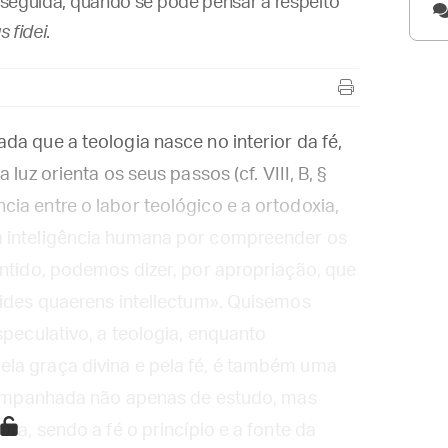
m seguida, quando se pode pensar a respeito
s fidei
.
da que a teologia nasce no interior da fé,
luz orienta os seus passos (cf. VIII, B, §
ia entre o labor teológico e a ortodoxia,
a inteligência humana por compreender os
entido, podemos dizer, por apropriação, que
Fides quaerens intellectum». Quisemos
speculativo, a teologia, enquanto
la graça divina e pela fé, é também uma
 acompanhada não apenas de estudo, mas
ra, sendo a fé o princípio e a fonte da