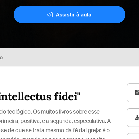
Assistir à aula
so
intellectus fidei"
do teológico. Os muitos livros sobre esse
meira, positiva, e a segunda, especulativa. A
r-se de que se trata mesmo da fé da Igreja: é o