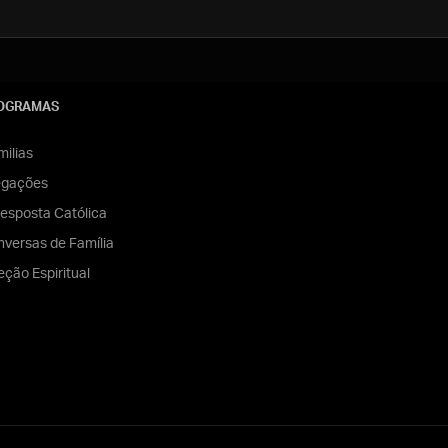
OGRAMAS
ilias
egações
esposta Católica
versas de Família
eção Espiritual