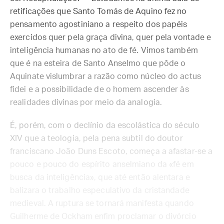
retificações que Santo Tomás de Aquino fez no
pensamento agostiniano a respeito dos papéis
exercidos quer pela graça divina, quer pela vontade e
inteligência humanas no ato de fé. Vimos também
que é na esteira de Santo Anselmo que pôde o
Aquinate vislumbrar a razão como núcleo do actus
fidei e a possibilidade de o homem ascender às
realidades divinas por meio da analogia.
É, porém, com o declínio da escolástica do século
XIV que a teologia, pela pena subtil do doutor
franciscano João Duns Escoto, começa a afastar-se a
pouco e pouco do espírito anselmiano da «fé em
busca da inteligência», que até então alentara e
balizara o trabalho especulativo da cristandade
medieval. A ruptura se tornará manifesta quando
Guilherme de Ockham enfim proclamar o divórcio