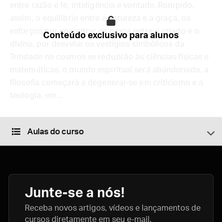
entre razão e fé, inteligência e vontade. Rompido,
assim, o equilíbrio entre a natureza e a graça, os
esforços por encontrar os nexos entre o criado e o
Conteúdo exclusivo para alunos
divino, por desvelar os vestígios simbólicos da
Trindade no cosmos se reduzirão às ciências físicas e
matemáticas, o mundo espiritual será abandonado, a
filosofia começará a degenerar-se em criticismo e a
teologia, em...
Aulas do curso
Junte-se a nós!
Receba novos artigos, vídeos e lançamentos de
cursos diretamente em seu e-mail.