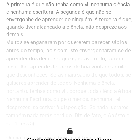
A primeira é que não tenha como vil nenhuma ciência
e nenhuma escritura. A segunda é que não se
envergonhe de aprender de ninguém. A terceira é que,
quando tiver alcançado a ciência, não despreze aos
demais.
Muitos se enganaram por quererem parecer sábios
antes do tempo, pois com isto envergonharam-se de
aprender dos demais o que ignoravam. Tu, porém
meu filho, aprende de todos de boa vontade aquilo
que desconheces. Serás mais sábio do que todos, se
quiseres aprender de todos. Nenhuma ciência,
portanto, tenhas como vil, porque toda ciência é boa.
Nenhuma Escritura, ou pelo menos, nenhuma Lei
desprezes, se estiver à disposição. Se nada lucrares,
também nada terás perdido. Diz, de fato, o Apóstolo
(cf. 1 Tess 5):
Omnia legentes, quae bona sunt tenentes.