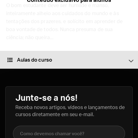
Conteúdo exclusivo para alunos
O bom estudante deve ser humilde e manso,
inteiramente alheio aos cuidados do mundo e às
tentações dos prazeres, e solícito em aprender de
boa vontade de todos. Nunca presuma de sua
ciência; não queira...
Aulas do curso
Junte-se a nós!
Receba novos artigos, vídeos e lançamentos de
cursos diretamente em seu e-mail.
Nome completo