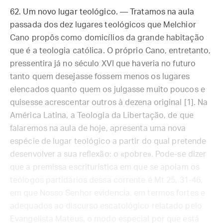
62. Um novo lugar teológico. — Tratamos na aula
passada dos dez lugares teológicos que Melchior
Cano propôs como domicílios da grande habitação
que é a teologia católica. O próprio Cano, entretanto,
pressentira já no século XVI que haveria no futuro
tanto quem desejasse fossem menos os lugares
elencados quanto quem os julgasse muito poucos e
quisesse acrescentar outros à dezena original [1]. Na
América Latina, a Teologia da Libertação, de que
falaremos na aula de hoje, apresenta uma nova
espécie de lugar teológico a partir do qual pretende
desenvolver a sua reflexão: o «pobre». Pode-se dizer
que a premissa escriturística em que se apoiam os
teólogos partidários dessa corrente é Mt 25, 31-46,
em que Nosso Senhor evidencia, em termos fortes e
adequados ao discurso escatológico relatado pelo
Evangelista Mateus, o modo especial por que está