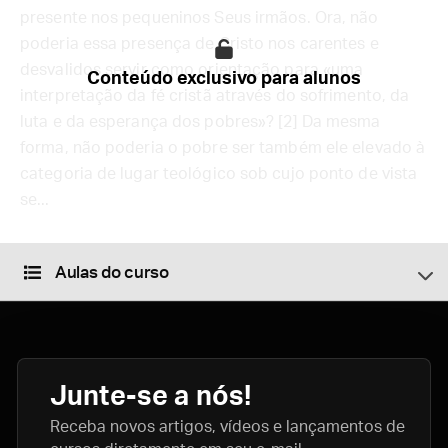
presente nos pequeninos Seus irmãos. Ora, não
poderia essa presença de Cristo nos carentes e
desvalidos servir como orientação para «uma
Conteúdo exclusivo para alunos
interpretação da fé cristã através do sofrimento, da
luta e da esperança dos pobres»? [2] Da mesma
forma, não poderia o pobre ser também ele elevado à
categoria de lugar teológico sob cujo ponto de vista
se...
Aulas do curso
Junte-se a nós!
Receba novos artigos, vídeos e lançamentos de