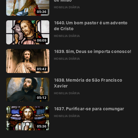
de Milão
HOMILIA DIÁRIA
05:36
1640. Um bom pastor é um advento
de Cristo
HOMILIA DIÁRIA
06:09
1639. Sim, Deus se importa conosco!
HOMILIA DIÁRIA
05:42
1638. Memória de São Francisco
Xavier
HOMILIA DIÁRIA
05:12
1637. Purificar-se para comungar
HOMILIA DIÁRIA
05:36