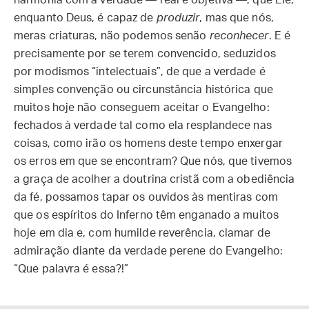
harmonia com a verdade — real e objetiva —, que Ele,
enquanto Deus, é capaz de
produzir
, mas que nós,
meras criaturas, não podemos senão
reconhecer
. E é
precisamente por se terem convencido, seduzidos
por modismos “intelectuais”, de que a verdade é
simples convenção ou circunstância histórica que
muitos hoje não conseguem aceitar o Evangelho:
fechados à verdade tal como ela resplandece nas
coisas, como irão os homens deste tempo enxergar
os erros em que se encontram? Que nós, que tivemos
a graça de acolher a doutrina cristã com a obediência
da fé, possamos tapar os ouvidos às mentiras com
que os espíritos do Inferno têm enganado a muitos
hoje em dia e, com humilde reverência, clamar de
admiração diante da verdade perene do Evangelho:
“Que palavra é essa?!”