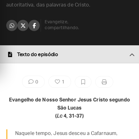
autoritativa, das palavras de Cristo.
Evangelize,
compartilhando.
Texto do episódio
0
1
Evangelho de Nosso Senhor Jesus Cristo segundo
São Lucas
(
Lc
4, 31-37)
Naquele tempo, Jesus desceu a Cafarnaum,