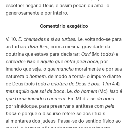
escolher negar a Deus, e assim pecar, ou amá-lo
generosamente e por inteiro.
Comentário exegético
V. 10.
E, chamadas a si as turbas
, i.e. voltando-se para
as turbas,
dizia-lhes
, com a mesma gravidade da
doutrina que estava para declarar:
Ouvi
(Mc
todos
)
e
entendei: Não é aquilo que entra pela boca
, por
imundo que seja, o
que mancha
moralmente e por sua
natureza
o homem
, de modo a torná-lo impuro diante
de Deus (pois
toda a criatura de Deus é boa
,
1Tm
4,4);
mas aquilo que sai da boca
, i.e.
do homem
(Mc),
isso é
que torna imundo o homem
. Em Mt diz-se
da boca
por sinédoque, para preservar a antítese com
pela
boca
e porque o discurso refere-se aos rituais
alimentares dos judeus. Passa-se do sentido físico ao