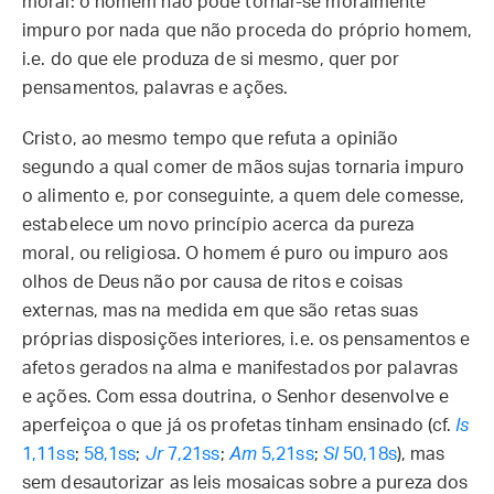
moral: o homem não pode tornar-se moralmente
impuro por nada que não proceda do próprio homem,
i.e. do que ele produza de si mesmo, quer por
pensamentos, palavras e ações.
Cristo, ao mesmo tempo que refuta a opinião
segundo a qual comer de mãos sujas tornaria impuro
o alimento e, por conseguinte, a quem dele comesse,
estabelece um novo princípio acerca da pureza
moral, ou religiosa. O homem é puro ou impuro aos
olhos de Deus não por causa de ritos e coisas
externas, mas na medida em que são retas suas
próprias disposições interiores, i.e. os pensamentos e
afetos gerados na alma e manifestados por palavras
e ações. Com essa doutrina, o Senhor desenvolve e
aperfeiçoa o que já os profetas tinham ensinado (cf.
Is
1,11ss
;
58,1ss
;
Jr
7,21ss
;
Am
5,21ss
;
Sl
50,18s
), mas
sem desautorizar as leis mosaicas sobre a pureza dos