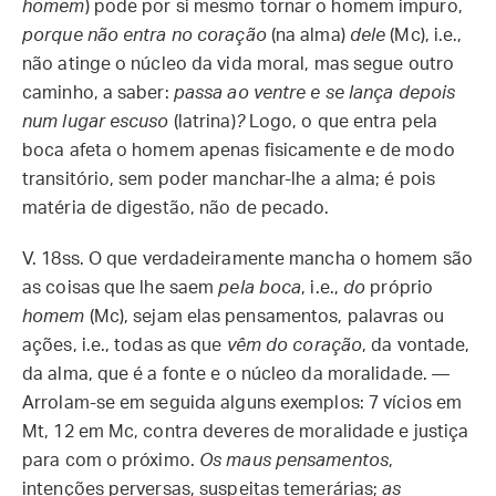
homem
) pode por si mesmo tornar o homem impuro,
porque não entra no coração
(na alma)
dele
(Mc), i.e.,
não atinge o núcleo da vida moral, mas segue outro
caminho, a saber:
passa ao ventre e se lança depois
num lugar escuso
(latrina)
?
Logo, o que entra pela
boca afeta o homem apenas fisicamente e de modo
transitório, sem poder manchar-lhe a alma; é pois
matéria de digestão, não de pecado.
V. 18ss.
O que verdadeiramente mancha o homem são
as coisas que lhe saem
pela boca
, i.e.,
do
próprio
homem
(Mc), sejam elas pensamentos, palavras ou
ações, i.e., todas as que
vêm do coração
, da vontade,
da alma, que é a fonte e o núcleo da moralidade. —
Arrolam-se em seguida alguns exemplos: 7 vícios em
Mt, 12 em Mc, contra deveres de moralidade e justiça
para com o próximo.
Os maus pensamentos
,
intenções perversas, suspeitas temerárias;
as