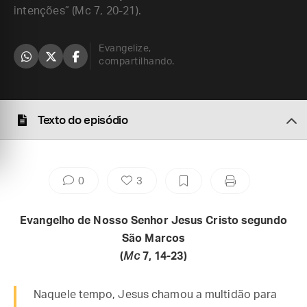
intenções” (Mc 7, 20-21).
Evangelize,
compartilhando.
Texto do episódio
0
3
Evangelho de Nosso Senhor Jesus Cristo segundo
São Marcos
(
Mc
7, 14-23)
Naquele tempo, Jesus chamou a multidão para