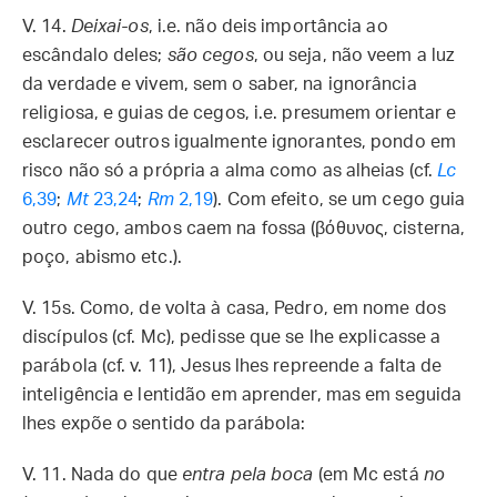
V. 14.
Deixai-os
, i.e. não deis importância ao
escândalo deles;
são cegos
, ou seja, não veem a luz
da verdade e vivem, sem o saber, na ignorância
religiosa, e guias de cegos, i.e. presumem orientar e
esclarecer outros igualmente ignorantes, pondo em
risco não só a própria a alma como as alheias (cf.
Lc
6,39
;
Mt
23,24
;
Rm
2,19
). Com efeito, se um cego guia
outro cego, ambos caem na fossa (βόθυνος, cisterna,
poço, abismo etc.).
V. 15s.
Como, de volta à casa, Pedro, em nome dos
discípulos (cf. Mc), pedisse que se lhe explicasse a
parábola (cf. v. 11), Jesus lhes repreende a falta de
inteligência e lentidão em aprender, mas em seguida
lhes expõe o sentido da parábola:
V. 11.
Nada do que
entra pela boca
(em Mc está
no