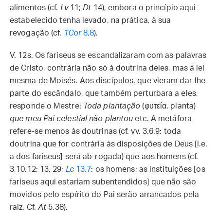
alimentos (cf.
Lv
11;
Dt
14), embora o princípio aqui
estabelecido tenha levado, na prática, à sua
revogação (cf.
1Cor
8,8
).
V. 12s.
Os fariseus se escandalizaram com as palavras
de Cristo, contrária não só à doutrina deles, mas à lei
mesma de Moisés. Aos discípulos, que vieram dar-lhe
parte do escândalo, que também perturbara a eles,
responde o Mestre:
Toda plantação
(φυτεία, planta)
que meu Pai celestial não plantou
etc. A metáfora
refere-se menos às doutrinas (cf. vv. 3.6.9: toda
doutrina que for contrária às disposições de Deus [i.e.
a dos fariseus] será ab-rogada) que aos homens (cf.
3,10.12; 13, 29;
Lc
13,7
: os homens; as instituições [os
fariseus aqui estariam subentendidos] que não são
movidos pelo espírito do Pai serão arrancados pela
raiz. Cf.
At
5,38).