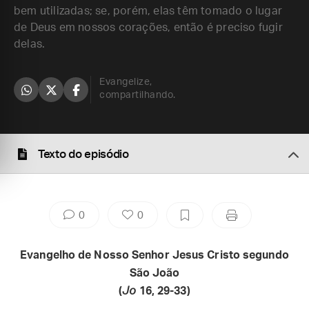
bem utilizadas; se, porém, elas têm tomado o lugar
de Deus em nossos corações, então é preciso fugir
delas.
Evangelize,
compartilhando.
Texto do episódio
0
0
Evangelho de Nosso Senhor Jesus Cristo segundo
São João
(
Jo
16, 29-33)