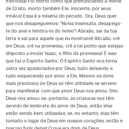
fratricida! Foi morto como que prenunciando a morte
de Cristo, morto também Ele, inocente, por seus
irmãos! Essa é a miséria do pecado. Ora, Deus quer
que nos desapeguemos: “Noiva insensata, desapega-
te do anel e lembra-te do noivo”! Abraão, sai da tua
terra e vai para aquele que eu mostrarei! Abraão, crê
em Deus, crê na promessa, crê a tal ponto que estejas
disposto a imolar Isaac, o filho da promessa! É isso
que faz o Espírito Santo. O Espírito Santo nos torna
outra vez apaixonados por Deus, tudo deixando e
tudo esquecendo por amor a Ele. Mesmo os dons
mais preciosos de Deus só têm utilidade se servem
para manifestar com que amor Deus nos amou. Sim,
Deus nos amou: se, portanto, as criaturas nos têm
servido de lembrete do amor de Deus, então elas
estão sendo bem utilizadas; se, no entanto, elas têm
tomado o lugar de Deus em nossos corações, então é
preciso fugir delas! O que era dom de Deus