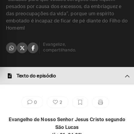
pesados por causa dos excessos, da embriaguez e
das preocupações da vida”, porque um espírito
embotado é incapaz de ficar de pé diante do Filho do
Homem!
Evangelize,
compartilhando.
Texto do episódio
0
2
Evangelho de Nosso Senhor Jesus Cristo segundo
São Lucas