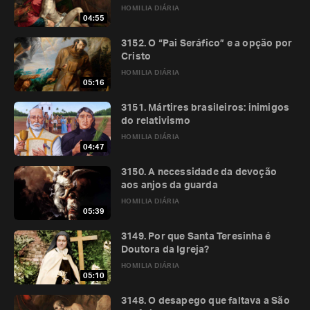
HOMILIA DIÁRIA
04:55
3152. O “Pai Seráfico” e a opção por
Cristo
HOMILIA DIÁRIA
05:16
3151. Mártires brasileiros: inimigos
do relativismo
HOMILIA DIÁRIA
04:47
3150. A necessidade da devoção
aos anjos da guarda
HOMILIA DIÁRIA
05:39
3149. Por que Santa Teresinha é
Doutora da Igreja?
HOMILIA DIÁRIA
05:10
3148. O desapego que faltava a São