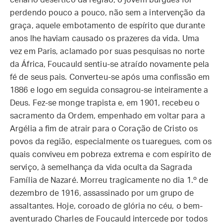
cenário desértico da região, o jovem burguês foi
perdendo pouco a pouco, não sem a intervenção da
graça, aquele embotamento de espírito que durante
anos lhe haviam causado os prazeres da vida. Uma
vez em Paris, aclamado por suas pesquisas no norte
da África, Foucauld sentiu-se atraído novamente pela
fé de seus pais. Converteu-se após uma confissão em
1886 e logo em seguida consagrou-se inteiramente a
Deus. Fez-se monge trapista e, em 1901, recebeu o
sacramento da Ordem, empenhado em voltar para a
Argélia a fim de atrair para o Coração de Cristo os
povos da região, especialmente os tuaregues, com os
quais conviveu em pobreza extrema e com espírito de
serviço, à semelhança da vida oculta da Sagrada
Família de Nazaré. Morreu tragicamente no dia 1.º de
dezembro de 1916, assassinado por um grupo de
assaltantes. Hoje, coroado de glória no céu, o bem-
aventurado Charles de Foucauld intercede por todos