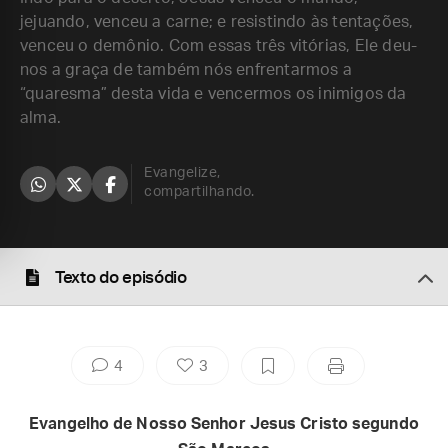
jejuando, venceu a carne; e resistindo às tentações,
venceu o demônio. Com essas três vitórias, Ele deu-
nos a graça de também nós enfrentarmos a
“quaresma” desta vida e vencermos os inimigos da
alma.
Evangelize,
compartilhando.
Texto do episódio
4
3
Evangelho de Nosso Senhor Jesus Cristo segundo