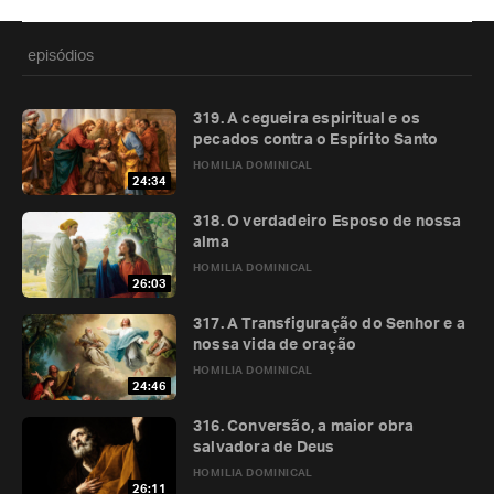
episódios
319. A cegueira espiritual e os
pecados contra o Espírito Santo
HOMILIA DOMINICAL
24:34
318. O verdadeiro Esposo de nossa
alma
HOMILIA DOMINICAL
26:03
317. A Transfiguração do Senhor e a
nossa vida de oração
HOMILIA DOMINICAL
24:46
316. Conversão, a maior obra
salvadora de Deus
HOMILIA DOMINICAL
26:11