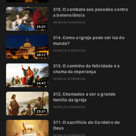
315. O combate aos pecados contra
a benevolência
HOMILIA DOMINICAL
25:31
314. Como a Igreja pode ser luz do
mundo?
HOMILIA DOMINICAL
28:17
313. O caminho da felicidade e a
chama da esperança
HOMILIA DOMINICAL
24:47
312. Chamados a ser a grande
família da Igreja
HOMILIA DOMINICAL
25:31
311. O sacrifício do Cordeiro de
Deus
HOMILIA DOMINICAL