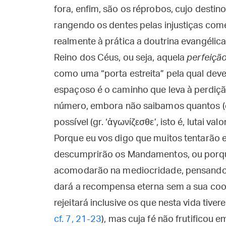
fora, enfim, são os réprobos, cujo desti
rangendo os dentes pelas injustiças comet
realmente à prática a doutrina evangélica,
Reino dos Céus, ou seja, aquela
perfeiçã
como uma “porta estreita” pela qual deve
espaçoso é o caminho que leva à perdiçã
número, embora não saibamos quantos (
possível (gr. ‘ἀγωνίζεσθε’, isto é, lutai va
Porque eu vos digo que muitos tentarão e
descumprirão os Mandamentos, ou porque,
acomodarão na mediocridade, pensando q
dará a recompensa eterna sem a sua coo
rejeitará inclusive os que nesta vida tiv
cf. 7, 21-23
), mas cuja fé não frutificou