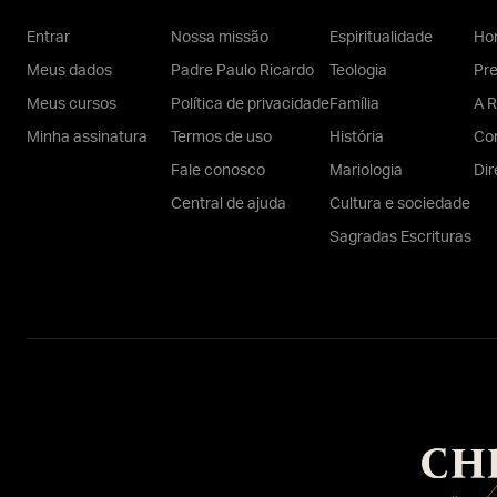
Entrar
Nossa missão
Espiritualidade
Hom
Meus dados
Padre Paulo Ricardo
Teologia
Pr
Meus cursos
Política de privacidade
Família
A R
Minha assinatura
Termos de uso
História
Con
Fale conosco
Mariologia
Dir
Central de ajuda
Cultura e sociedade
Sagradas Escrituras