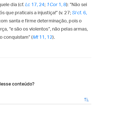
ele dia (cf.
Lc
17, 24
;
1Cor
1, 8
): “Não sei
 que praticais a injustiça!” (v. 27;
Sl
cf. 6,
 com santa e firme determinação, pois o
rça, “e são os violentos”, não pelas armas,
 o conquistam” (
Mt
11, 12
).
desse conteúdo?
enviar