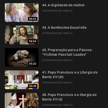
44. A dignidade da mulher
CONVERSAS DE FAMÍLIA
58:22
43. A Santíssima Eucaristia
CONVERSAS DE FAMÍLIA
58:56
42. Preparação para a Páscoa:
“Victimæ Paschali Laudes”
CONVERSAS DE FAMÍLIA
55:22
41. Papa Francisco e a Liturgia de
Bento XVI (II)
CONVERSAS DE FAMÍLIA
30:38
40. Papa Francisco e a liturgia de
Bento XVI (I)
CONVERSAS DE FAMÍLIA