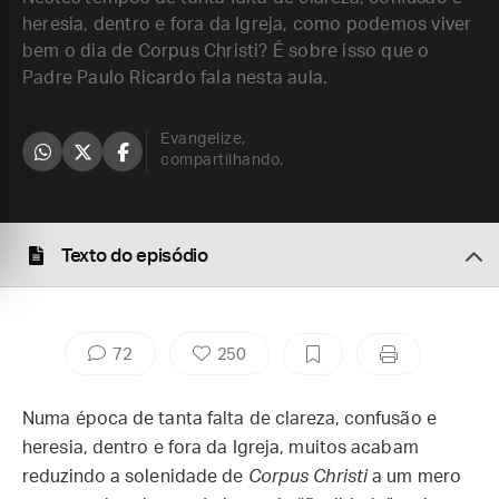
heresia, dentro e fora da Igreja, como podemos viver
bem o dia de Corpus Christi? É sobre isso que o
Padre Paulo Ricardo fala nesta aula.
Evangelize,
compartilhando.
Texto do episódio
72
250
Numa época de tanta falta de clareza, confusão e
heresia, dentro e fora da Igreja, muitos acabam
reduzindo a solenidade de
Corpus Christi
a um mero