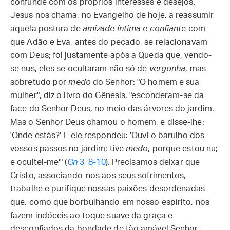
confunde com os próprios interesses e desejos.
Jesus nos chama, no Evangelho de hoje, a reassumir
aquela postura de
amizade íntima e confiant
e com
que Adão e Eva, antes do pecado, se relacionavam
com Deus; foi justamente após a Queda que, vendo-
se nus, eles se ocultaram não só de
vergonha
, mas
sobretudo por
medo
do Senhor: "O homem e sua
mulher", diz o livro do Gênesis, "esconderam-se da
face do Senhor Deus, no meio das árvores do jardim.
Mas o Senhor Deus chamou o homem, e disse-lhe:
'Onde estás?' E ele respondeu: 'Ouvi o barulho dos
vossos passos no jardim; tive
medo
, porque estou nu;
e ocultei-me'" (
Gn
3, 8-10
). Precisamos deixar que
Cristo, associando-nos aos seus sofrimentos,
trabalhe e purifique nossas paixões desordenadas
que, como que borbulhando em nosso espírito, nos
fazem indóceis ao toque suave da graça e
desconfiados da bondade de tão amável Senhor.