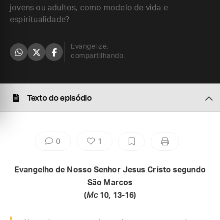
jovens ou adultos, como modelo de vida e
espiritualidade?
Evangelize,
compartilhando.
Texto do episódio
0
1
Evangelho de Nosso Senhor Jesus Cristo segundo
São Marcos
(
Mc
10, 13-16)