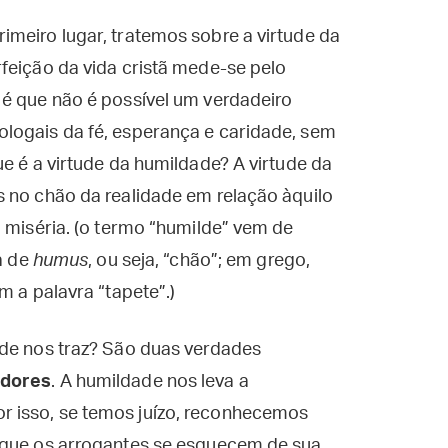
meiro lugar, tratemos sobre a virtude da
feição da vida cristã mede-se pelo
 é que não é possível um verdadeiro
logais da fé, esperança e caridade, sem
e é a virtude da humildade? A virtude da
s no chão da realidade em relação àquilo
a miséria. (o termo “humilde” vem de
va de
humus
, ou seja, “chão”; em grego,
m a palavra “tapete”.)
ade nos traz? São duas verdades
adores
. A humildade nos leva a
 isso, se temos juízo, reconhecemos
 que os arrogantes se esquecem de sua