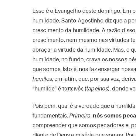
Esse é o Evangelho deste domingo. Em pri
humildade. Santo Agostinho diz que a per
crescimento da humildade. A razão disso
crescimento, nem mesmo nas virtudes teo
abraçar a virtude da humildade. Mas, o qu
humildade, no fundo, crava os nossos pé
que somos, isto é, nos faz enxergar noss
humiles
, em latim, que, por sua vez, deri
“humilde” é ταπεινός (
tapeinos
), donde ve
Pois bem, qual é a verdade que a humild
fundamentais.
Primeira
:
nós somos pec
compreender que somos pecadores e, por
diante de Deus a miséria que somos. Por