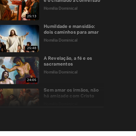
e o chamado à conversão
Homilia Dominical
25:13
Humildade e mansidão:
dois caminhos para amar
Homilia Dominical
25:48
A Revelação, a fé e os
sacramentos
Homilia Dominical
24:05
Sem amar os irmãos, não
há amizade com Cristo
Homilia Dominical
24:01
Onde nós vemos miséria,
Jesus vê um eleito