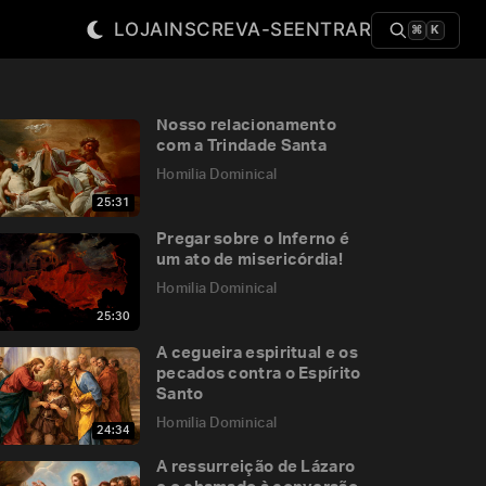
LOJA
INSCREVA-SE
ENTRAR
⌘
K
Nosso relacionamento
com a Trindade Santa
Homilia Dominical
25:31
Pregar sobre o Inferno é
um ato de misericórdia!
Homilia Dominical
25:30
A cegueira espiritual e os
pecados contra o Espírito
Santo
Homilia Dominical
24:34
A ressurreição de Lázaro