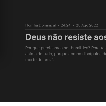
Homilia Dominical
24:24
28 Ago 2022
Deus não resiste ao
Por que precisamos ser humildes? Porque 
acima de tudo, porque somos discípulos de
morte de cruz”.