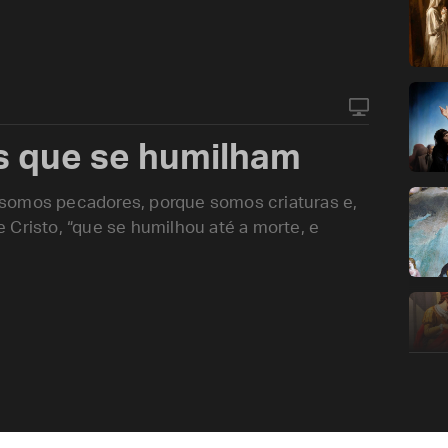
s que se humilham
somos pecadores, porque somos criaturas e,
 Cristo, “que se humilhou até a morte, e