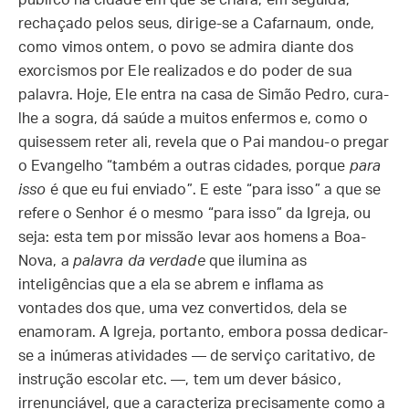
público na cidade em que se criara; em seguida,
rechaçado pelos seus, dirige-se a Cafarnaum, onde,
como vimos ontem, o povo se admira diante dos
exorcismos por Ele realizados e do poder de sua
palavra. Hoje, Ele entra na casa de Simão Pedro, cura-
lhe a sogra, dá saúde a muitos enfermos e, como o
quisessem reter ali, revela que o Pai mandou-o pregar
o Evangelho “também a outras cidades, porque
para
isso
é que eu fui enviado”. E este “para isso” a que se
refere o Senhor é o mesmo “para isso” da Igreja, ou
seja: esta tem por missão levar aos homens a Boa-
Nova, a
palavra da verdade
que ilumina as
inteligências que a ela se abrem e inflama as
vontades dos que, uma vez convertidos, dela se
enamoram. A Igreja, portanto, embora possa dedicar-
se a inúmeras atividades — de serviço caritativo, de
instrução escolar etc. —, tem um dever básico,
irrenunciável, que a caracteriza precisamente como a