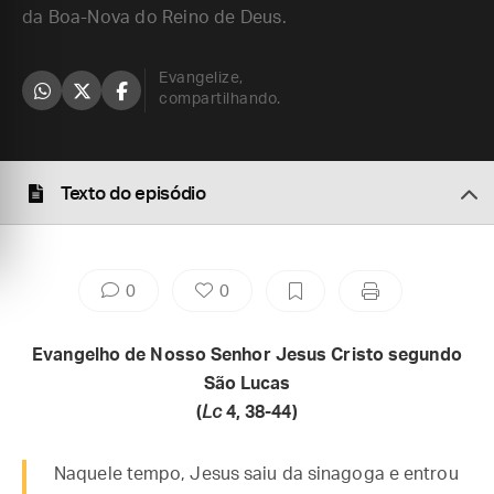
da Boa-Nova do Reino de Deus.
Evangelize,
compartilhando.
Texto do episódio
0
0
Evangelho de Nosso Senhor Jesus Cristo segundo
São Lucas
(
Lc
4, 38-44)
Naquele tempo, Jesus saiu da sinagoga e entrou