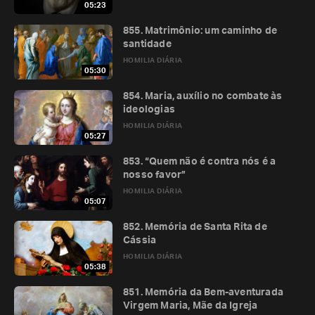
05:23
855. Matrimônio: um caminho de
santidade
HOMILIA DIÁRIA
05:30
854. Maria, auxílio no combate às
ideologias
HOMILIA DIÁRIA
05:27
853. “Quem não é contra nós é a
nosso favor”
HOMILIA DIÁRIA
05:07
852. Memória de Santa Rita de
Cássia
HOMILIA DIÁRIA
05:38
851. Memória da Bem-aventurada
Virgem Maria, Mãe da Igreja