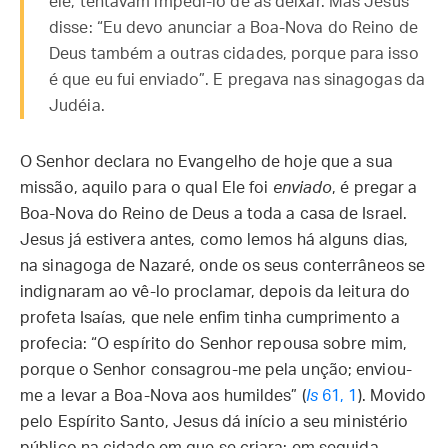
ele, tentavam impedi-lo de as deixar. Mas Jesus
disse: “Eu devo anunciar a Boa-Nova do Reino de
Deus também a outras cidades, porque para isso
é que eu fui enviado”. E pregava nas sinagogas da
Judéia.
O Senhor declara no Evangelho de hoje que a sua
missão, aquilo para o qual Ele foi
enviado
, é pregar a
Boa-Nova do Reino de Deus a toda a casa de Israel.
Jesus já estivera antes, como lemos há alguns dias,
na sinagoga de Nazaré, onde os seus conterrâneos se
indignaram ao vê-lo proclamar, depois da leitura do
profeta Isaías, que nele enfim tinha cumprimento a
profecia: “O espírito do Senhor repousa sobre mim,
porque o Senhor consagrou-me pela unção; enviou-
me a levar a Boa-Nova aos humildes” (
Is
61, 1
). Movido
pelo Espírito Santo, Jesus dá início a seu ministério