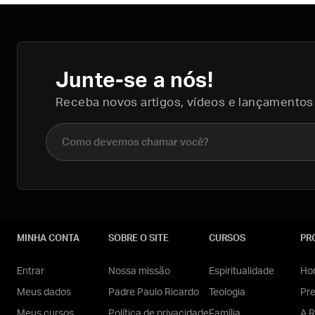
Junte-se a nós!
Receba novos artigos, vídeos e lançamentos
Nome completo
MINHA CONTA
SOBRE O SITE
CURSOS
PR
Entrar
Nossa missão
Espiritualidade
Hom
Meus dados
Padre Paulo Ricardo
Teologia
Pr
Meus cursos
Política de privacidade
Família
A R