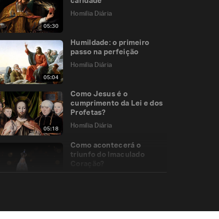
caridade
Homilia Diária
05:30
Humildade: o primeiro
passo na perfeição
Homilia Diária
05:04
Como Jesus é o
cumprimento da Lei e dos
Profetas?
Homilia Diária
05:18
Como acontecerá o
triunfo do Imaculado
Coração?
Homilia Diária
13:30
Memória de São Bernardo
de Claraval