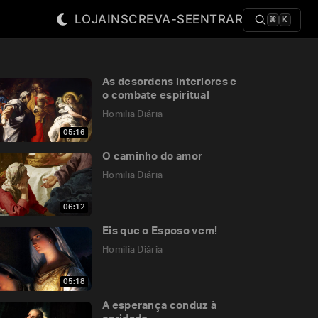
LOJA
INSCREVA-SE
ENTRAR
⌘
K
As desordens interiores e
o combate espiritual
Homilia Diária
05:16
O caminho do amor
Homilia Diária
06:12
Eis que o Esposo vem!
Homilia Diária
05:18
A esperança conduz à