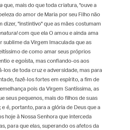
va
que, mais do que toda criatura, "ouve a
 beleza do amor de Maria por seu Filho não
m dizer, "instintivo" que as mães costumam
natural
com que ela O amou e ainda ama
r sublime da Virgem Imaculada que as
itíssimo de como amar seus próprios
entio e egoísta, mas confiando-os aos
á-los de toda cruz e adversidade, mas para
ntade, fazê-los fortes em espírito, a fim de
semelhança pois da Virgem Santíssima, as
ue seus pequenos, mais do filhos de suas
; e é, portanto, para a glória de Deus que a
s hoje à Nossa Senhora que interceda
s, para que elas, superando os afetos da