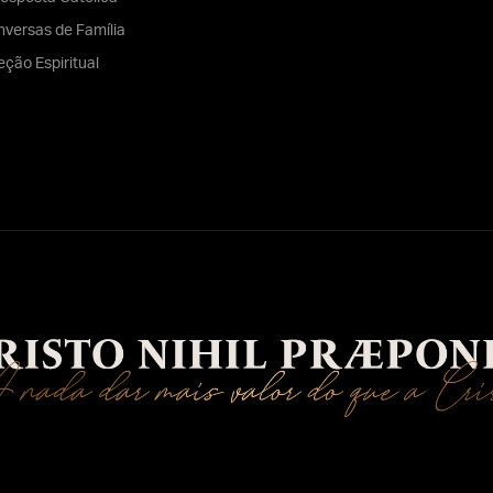
versas de Família
eção Espiritual