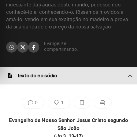
incessante das águas deste mundo, pudéssemos
conhecê-lo e, conhecendo-o, fôssemos movidos a
amá-lo, vendo em sua exaltação no madeiro a prova
da sua caridade e o preço da nossa salvação.
Evangelize,
compartilhando.
Texto do episódio
0
1
Evangelho de Nosso Senhor Jesus Cristo segundo
São João
(
Jo
3, 13-17)