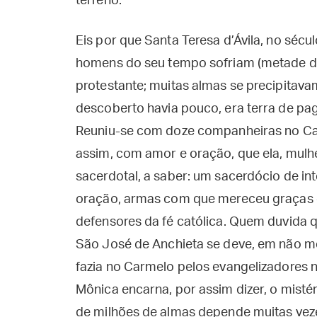
terreno.
Eis por que Santa Teresa d’Ávila, no sécu
homens do seu tempo sofriam (metade da
protestante; muitas almas se precipitava
descoberto havia pouco, era terra de pag
Reuniu-se com doze companheiras no Car
assim, com amor e oração, que ela, mulh
sacerdotal, a saber: um sacerdócio de in
oração, armas com que mereceu graças e
defensores da fé católica. Quem duvida q
São José de Anchieta se deve, em não me
fazia no Carmelo pelos evangelizadores 
Mônica encarna, por assim dizer, o misté
de milhões de almas depende muitas vez