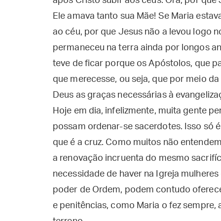
após Cristo subir aos céus. Ora, por qu
Ele amava tanto sua Mãe! Se Maria estav
ao céu, por que Jesus não a levou logo 
permaneceu na terra ainda por longos ano
teve de ficar porque os Apóstolos, que 
que merecesse, ou seja, que por meio da 
Deus as graças necessárias à evangelizaç
Hoje em dia, infelizmente, muita gente pe
possam ordenar-se sacerdotes. Isso só é
que é a cruz. Como muitos não entendem 
a renovação incruenta do mesmo sacrifí
necessidade de haver na Igreja mulhere
poder de Ordem, podem contudo oferecer
e penitências, como Maria o fez sempre, a