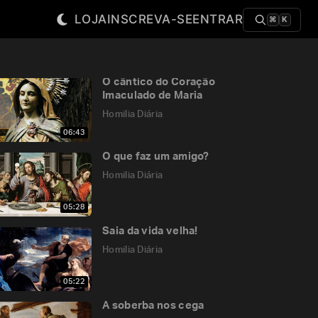
LOJA
INSCREVA-SE
ENTRAR
⌘
K
O cântico do Coração
Imaculado de Maria
Homilia Diária
06:43
O que faz um amigo?
Homilia Diária
05:28
Saia da vida velha!
Homilia Diária
05:22
A soberba nos cega