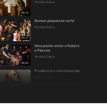
Homilia Diária
06:15
Somos pequenos na fé
Homilia Diária
05:17
Uma ponte entre o Natal e
a Páscoa
Homilia Diária
06:42
Prudência e reta intenção
Homilia Diária
05:19
Imaculada Conceição da
Virgem Maria