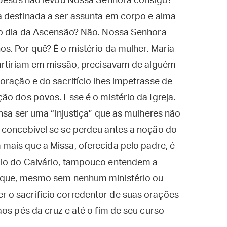
e Jesus não levou Nossa Senhora consigo?
a destinada a ser assunta em corpo e alma
no dia da Ascensão? Não. Nossa Senhora
s. Por quê? É o mistério da mulher. Maria
partiriam em missão, precisavam de alguém
oração e do sacrifício lhes impetrasse de
ão dos povos. Esse é o mistério da Igreja.
nsa ser uma “injustiça” que as mulheres não
 concebível se se perdeu antes a noção do
mais que a Missa, oferecida pelo padre, é
cio do Calvário, tampouco entendem a
s que, mesmo sem nenhum ministério ou
 o sacrifício corredentor de suas orações
os pés da cruz e até o fim de seu curso