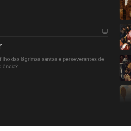
r
ilho das lágrimas santas e perseverantes de
ciência?