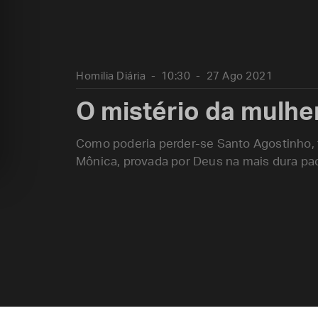
Homilia Diária
10:30
27 Ago 2021
O mistério da mulhe
Como poderia perder-se Santo Agostinho, f
Mônica, provada por Deus na mais dura pa