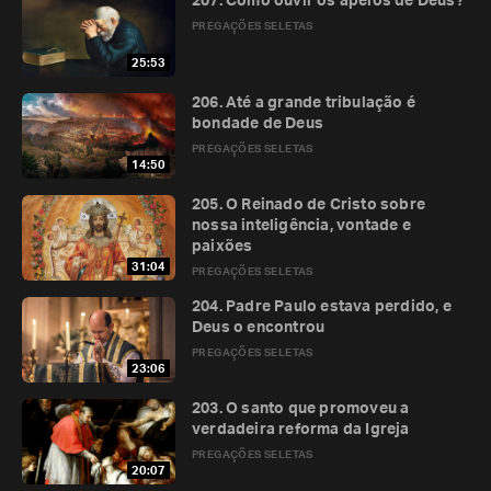
207. Como ouvir os apelos de Deus?
PREGAÇÕES SELETAS
25:53
206. Até a grande tribulação é
bondade de Deus
PREGAÇÕES SELETAS
14:50
205. O Reinado de Cristo sobre
nossa inteligência, vontade e
paixões
31:04
PREGAÇÕES SELETAS
204. Padre Paulo estava perdido, e
Deus o encontrou
PREGAÇÕES SELETAS
23:06
203. O santo que promoveu a
verdadeira reforma da Igreja
PREGAÇÕES SELETAS
20:07