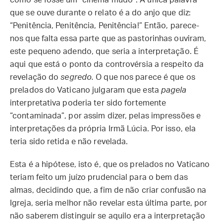
como se fosse um “cinema mudo”. A única palavra
que se ouve durante o relato é a do anjo que diz:
“Penitência, Penitência, Penitência!” Então, parece-
nos que falta essa parte que as pastorinhas ouviram,
este pequeno adendo, que seria a interpretação. É
aqui que está o ponto da controvérsia a respeito da
revelação do
segredo.
O que nos parece é que os
prelados do Vaticano julgaram que esta
pagela
interpretativa poderia ter sido fortemente
“contaminada”, por assim dizer, pelas impressões e
interpretações da própria Irmã Lúcia. Por isso, ela
teria sido retida e não revelada.
Esta é a hipótese, isto é, que os prelados no Vaticano
teriam feito um juízo prudencial para o bem das
almas, decidindo que, a fim de não criar confusão na
Igreja, seria melhor não revelar esta última parte, por
não saberem distinguir se aquilo era a interpretação