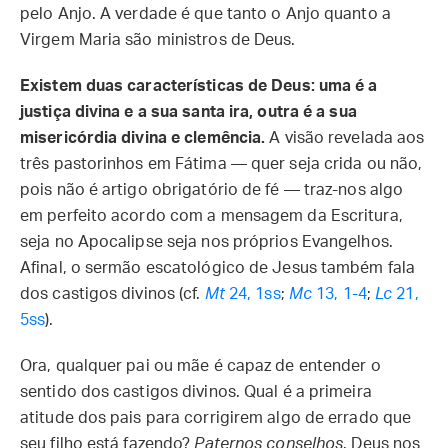
pelo Anjo. A verdade é que tanto o Anjo quanto a
Virgem Maria são ministros de Deus.
Existem duas características de Deus: uma é a
justiça divina e a sua santa ira, outra é a sua
misericórdia divina e clemência.
A visão revelada aos
três pastorinhos em Fátima — quer seja crida ou não,
pois não é artigo obrigatório de fé — traz-nos algo
em perfeito acordo com a mensagem da Escritura,
seja no Apocalipse seja nos próprios Evangelhos.
Afinal, o sermão escatológico de Jesus também fala
dos castigos divinos (cf.
Mt
24, 1ss
;
Mc
13, 1-4
;
Lc
21,
5ss
).
Ora, qualquer pai ou mãe é capaz de entender o
sentido dos castigos divinos. Qual é a primeira
atitude dos pais para corrigirem algo de errado que
seu filho está fazendo?
Paternos conselhos
. Deus nos