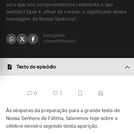
será que nós compreendemos realmente o seu
sentido? Qual é, afinal de contas, o significado dessa
mensagem de Nossa Senhora?
Evangelize,
compartilhando.
Texto do episódio
0
7
Às vésperas da preparação para a grande festa de
Nossa Senhora de Fátima, falaremos hoje sobre o
célebre
terceiro segredo
desta aparição.