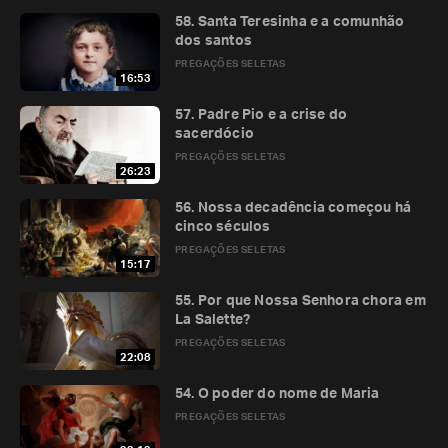
58. Santa Teresinha e a comunhão
dos santos
PREGAÇÕES SELETAS
16:53
57. Padre Pio e a crise do
sacerdócio
PREGAÇÕES SELETAS
26:23
56. Nossa decadência começou há
cinco séculos
PREGAÇÕES SELETAS
15:17
55. Por que Nossa Senhora chora em
La Salette?
PREGAÇÕES SELETAS
22:08
54. O poder do nome de Maria
PREGAÇÕES SELETAS