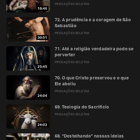
PREGAÇÕES SELETAS
18:46
72. A prudência e a coragem de São
Sebastião
PREGAÇÕES SELETAS
30:51
71. Até a religião verdadeira pode se
perverter
PREGAÇÕES SELETAS
25:45
70. O que Cristo preservou e o que
Ele aboliu
PREGAÇÕES SELETAS
24:04
69. Teologia do Sacrifício
PREGAÇÕES SELETAS
24:02
68. “Destelhando” nossas ideias