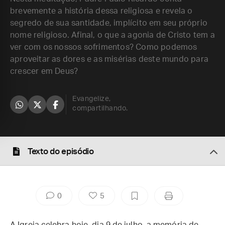
brevemente a história dessa religiosa e revela o
segredo de sua santidade, implícito em seu próprio
nome religioso. Afinal, o que a agonia de Cristo tem a
ver com os nossos sofrimentos? Como podemos
aproveitar as dores e as misérias deste mundo para
crescer em Deus?
Evangelize,
compartilhando.
Texto do episódio
0
5