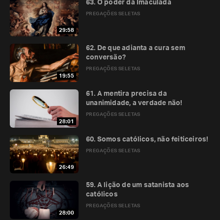
63. O poder da Imaculada
PREGAÇÕES SELETAS
29:58
62. De que adianta a cura sem
conversão?
PREGAÇÕES SELETAS
19:55
61. A mentira precisa da
unanimidade, a verdade não!
PREGAÇÕES SELETAS
28:01
60. Somos católicos, não feiticeiros!
PREGAÇÕES SELETAS
26:49
59. A lição de um satanista aos
católicos
PREGAÇÕES SELETAS
28:00