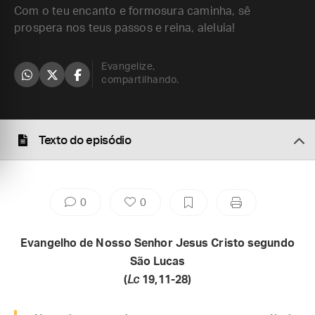
Com o teu encanto e formosura caminha, sê
prospera nos teus passos e reina, aleluia!
Evangelize,
compartilhando.
Texto do episódio
0
0
Evangelho de Nosso Senhor Jesus Cristo segundo
São Lucas
(
Lc
19,11-28)