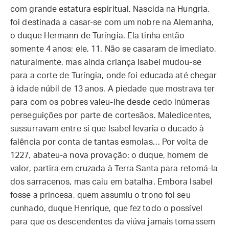
com grande estatura espiritual. Nascida na Hungria,
foi destinada a casar-se com um nobre na Alemanha,
o duque Hermann de Turíngia. Ela tinha então
somente 4 anos; ele, 11. Não se casaram de imediato,
naturalmente, mas ainda criança Isabel mudou-se
para a corte de Turíngia, onde foi educada até chegar
à idade núbil de 13 anos. A piedade que mostrava ter
para com os pobres valeu-lhe desde cedo inúmeras
perseguições por parte de cortesãos. Maledicentes,
sussurravam entre si que Isabel levaria o ducado à
falência por conta de tantas esmolas… Por volta de
1227, abateu-a nova provação: o duque, homem de
valor, partira em cruzada à Terra Santa para retomá-la
dos sarracenos, mas caiu em batalha. Embora Isabel
fosse a princesa, quem assumiu o trono foi seu
cunhado, duque Henrique, que fez todo o possível
para que os descendentes da viúva jamais tomassem