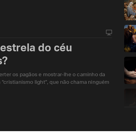
estrela do céu
s?
erter os pagãos e mostrar-lhe o caminho da
“cristianismo light”, que não chama ninguém