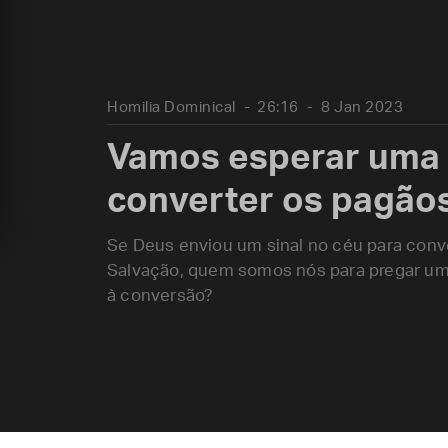
Homilia Dominical
26:16
8 Jan 2023
Vamos esperar uma 
converter os pagão
Se Deus enviou um sinal no céu para conv
Salvação, quem somos nós para pregar um 
à conversão?