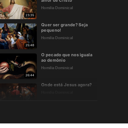
amor de Cristo
Homilia Dominical
23:35
Quer ser grande? Seja
pequeno!
Homilia Dominical
25:48
O pecado que nos iguala
ao demônio
Homilia Dominical
26:44
Onde está Jesus agora?
Homilia Dominical
31:41
O tesouro escondido e o
“vender tudo”