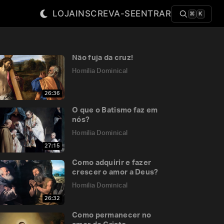
LOJA
INSCREVA-SE
ENTRAR
⌘
K
Não fuja da cruz!
Homilia Dominical
26:36
O que o Batismo faz em
nós?
Homilia Dominical
27:15
Como adquirir e fazer
crescer o amor a Deus?
Homilia Dominical
26:32
Como permanecer no