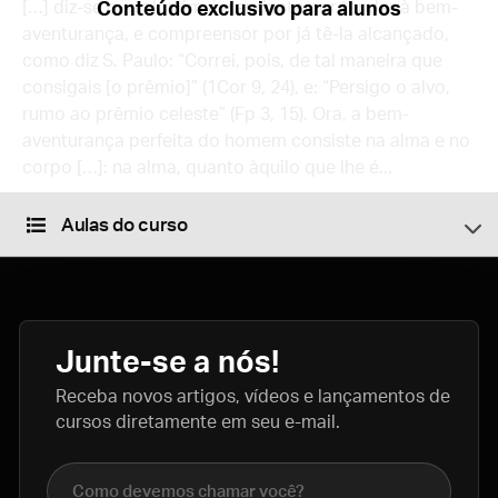
[…] diz-se que alguém é viandante por tender à bem-
Conteúdo exclusivo para alunos
aventurança, e compreensor por já tê-la alcançado,
como diz S. Paulo: “Correi, pois, de tal maneira que
consigais [o prêmio]” (1Cor 9, 24), e: “Persigo o alvo,
rumo ao prêmio celeste” (Fp 3, 15). Ora, a bem-
aventurança perfeita do homem consiste na alma e no
corpo […]: na alma, quanto àquilo que lhe é...
Aulas do curso
Junte-se a nós!
Receba novos artigos, vídeos e lançamentos de
cursos diretamente em seu e-mail.
Nome completo