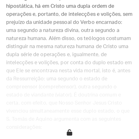
hipostática, há em Cristo uma dupla ordem de
operações e, portanto, de intelecções e volições, sem
prejuízo da unidade pessoal do Verbo encarnado:
uma segundo a natureza divina, outra segundo a
natureza humana. Além disso, os teólogos costumam
distinguir na mesma natureza humana de Cristo uma
dupla série de operações e, igualmente, de
intelecções e volições, por conta do duplo estado em
que Ele se encontrava nesta vida mortal, isto é, antes
da Ressurreição: uma segundo o estado de
compreensor (comprehensor), outra segundo o
estado de viandante (viator). É doutrina comum e
certa, com efeito, que Nosso Senhor Jesus Cristo
vivenciou simultaneamente esse duplo estado, o que
S. Tomás de Aquino argumenta com as seguintes
considerações: