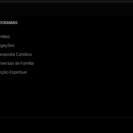
OGRAMAS
ilias
egações
esposta Católica
versas de Família
eção Espiritual