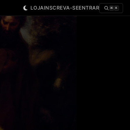
LOJA
INSCREVA-SE
ENTRAR
⌘
K