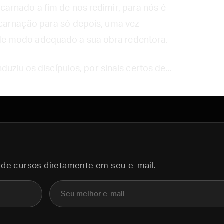
arnado a fim de nos redimir, para nós é
carnação para só depois, uma vez
e modo adequado a sua obra redentora.
duziu os discípulos, por sinais certos de...
 de cursos diretamente em seu e-mail.
E-mail