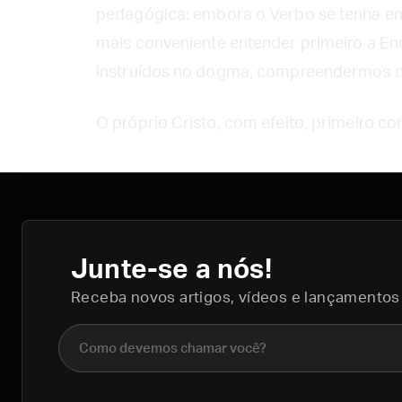
pedagógica: embora o Verbo se tenha enc
mais conveniente entender primeiro a En
instruídos no dogma, compreendermos d
O próprio Cristo, com efeito, primeiro con
Junte-se a nós!
Receba novos artigos, vídeos e lançamentos
Nome completo