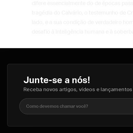
difere essencialmente do de épocas pass
tragédia do Calvário, o testemunho de Cri
lado, e a sua condição de verdadeiro ho
desafio à inteligência humana e à sober
Junte-se a nós!
Receba novos artigos, vídeos e lançamentos
Nome completo