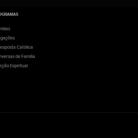
OGRAMAS
ilias
egações
esposta Católica
versas de Família
eção Espiritual