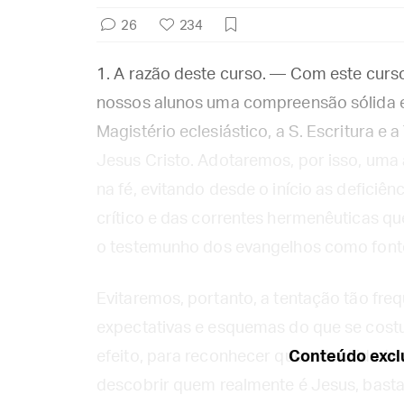
26
234
1. A razão deste curso. — Com este curs
nossos alunos uma compreensão sólida e 
Magistério eclesiástico, a S. Escritura e 
Jesus Cristo. Adotaremos, por isso, um
na fé, evitando desde o início as defici
crítico e das correntes hermenêuticas que
o testemunho dos evangelhos como fontes
Evitaremos, portanto, a tentação tão fre
expectativas e esquemas do que se co
efeito, para reconhecer que a docilidade
Conteúdo exclu
descobrir quem realmente é Jesus, bast