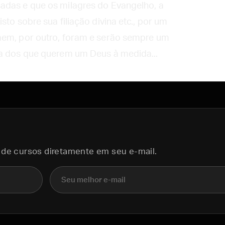
adas e que os milagres do Evangelho, a
sto sobre sua filiação divina etc., por um
mem, por outro, foram e serão sempre um
ba dos que querem um Deus à medida...
 de cursos diretamente em seu e-mail.
E-mail