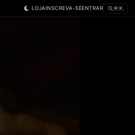
LOJA
INSCREVA-SE
ENTRAR
⌘
K