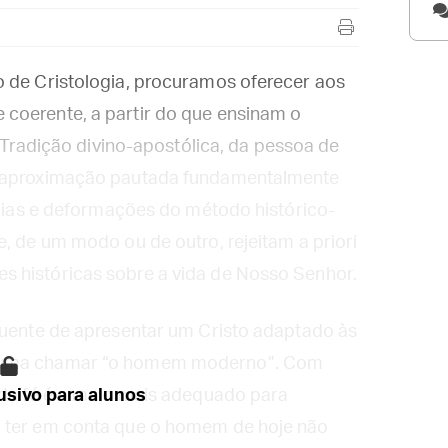
o de Cristologia, procuramos oferecer aos
coerente, a partir do que ensinam o
a Tradição divino-apostólica, da pessoa de
a aproximação pautada fundamentalmente
ências e deformações do método histórico-
, de um modo ou de outro, rejeitam a priori
 históricas sobre a vida de Nosso Senhor.
quente de apresentar um Cristo adaptado às
stuma chamar “o homem moderno”. Com
 da fé é o meio mais adequado para
sivo para alunos
a ter em conta que o homem de hoje não