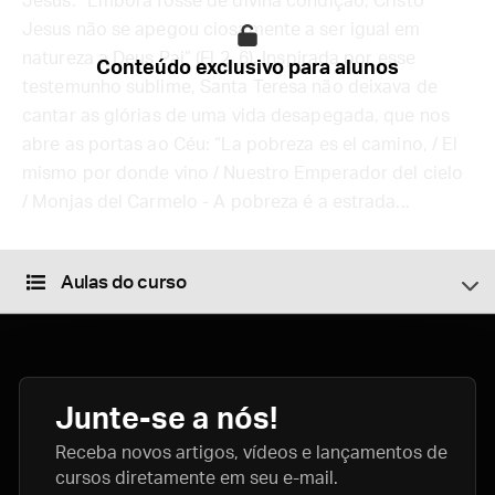
Jesus: “Embora fosse de divina condição, Cristo
Jesus não se apegou ciosamente a ser igual em
natureza a Deus Pai” (Fl 2, 6). Inspirada por esse
Conteúdo exclusivo para alunos
testemunho sublime, Santa Teresa não deixava de
cantar as glórias de uma vida desapegada, que nos
abre as portas ao Céu: “La pobreza es el camino, / El
mismo por donde vino / Nuestro Emperador del cielo
/ Monjas del Carmelo - A pobreza é a estrada...
Aulas do curso
Junte-se a nós!
Receba novos artigos, vídeos e lançamentos de
cursos diretamente em seu e-mail.