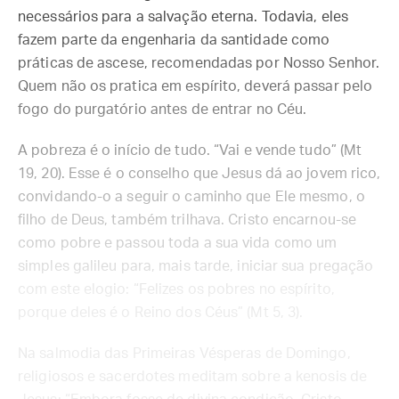
necessários para a salvação eterna. Todavia, eles
fazem parte da engenharia da santidade como
práticas de ascese, recomendadas por Nosso Senhor.
Quem não os pratica em espírito, deverá passar pelo
fogo do purgatório antes de entrar no Céu.
A pobreza é o início de tudo. “Vai e vende tudo” (Mt
19, 20). Esse é o conselho que Jesus dá ao jovem rico,
convidando-o a seguir o caminho que Ele mesmo, o
filho de Deus, também trilhava. Cristo encarnou-se
como pobre e passou toda a sua vida como um
simples galileu para, mais tarde, iniciar sua pregação
com este elogio: “Felizes os pobres no espírito,
porque deles é o Reino dos Céus” (Mt 5, 3).
Na salmodia das Primeiras Vésperas de Domingo,
religiosos e sacerdotes meditam sobre a kenosis de