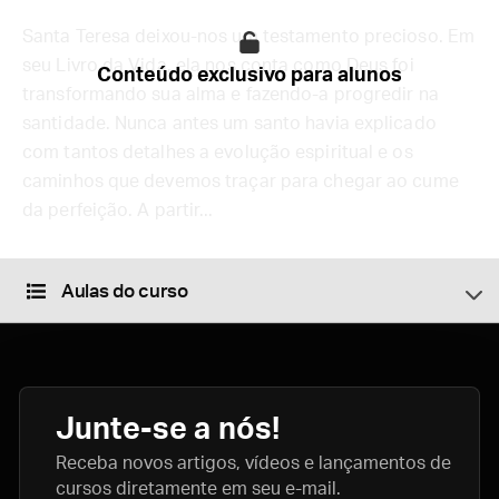
Santa Teresa deixou-nos um testamento precioso. Em
seu Livro da Vida, ela nos conta como Deus foi
Conteúdo exclusivo para alunos
transformando sua alma e fazendo-a progredir na
santidade. Nunca antes um santo havia explicado
com tantos detalhes a evolução espiritual e os
caminhos que devemos traçar para chegar ao cume
da perfeição. A partir...
Aulas do curso
Junte-se a nós!
Receba novos artigos, vídeos e lançamentos de
cursos diretamente em seu e-mail.