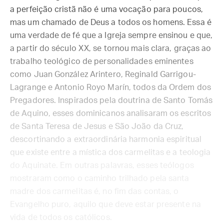
a perfeição cristã não é uma vocação para poucos,
mas um chamado de Deus a todos os homens. Essa é
uma verdade de fé que a Igreja sempre ensinou e que,
a partir do século XX, se tornou mais clara, graças ao
trabalho teológico de personalidades eminentes
como Juan González Arintero, Reginald Garrigou-
Lagrange e Antonio Royo Marín, todos da Ordem dos
Pregadores. Inspirados pela doutrina de Santo Tomás
de Aquino, esses dominicanos analisaram os escritos
de Santa Teresa de Jesus e São João da Cruz,
descortinando a extraordinária harmonia espiritual
que existe entre a mística dos carmelitas e a teologia
do Aquinate. Em outras palavras, esses teólogos
mostraram como o caminho trilhado pela santa
madre dos carmelitas é, no fim das contas, o
Evangelho puro, aquilo que deve estar presente na
vida de todos os católicos.