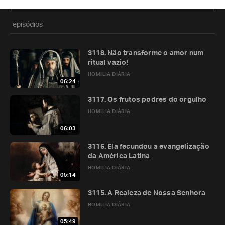
episódios
3118. Não transforme o amor num
ritual vazio!
HOMILIA DIÁRIA
06:24
3117. Os frutos podres do orgulho
HOMILIA DIÁRIA
06:03
3116. Ela fecundou a evangelização
da América Latina
HOMILIA DIÁRIA
05:14
3115. A Realeza de Nossa Senhora
HOMILIA DIÁRIA
05:49