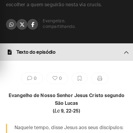
escolher a quem seguirão nesta via crucis.
Evangelize,
compartilhando.
Texto do episódio
0
0
Evangelho de Nosso Senhor Jesus Cristo segundo
São Lucas
(
Lc
9, 22-25)
Naquele tempo, disse Jesus aos seus discípulos: