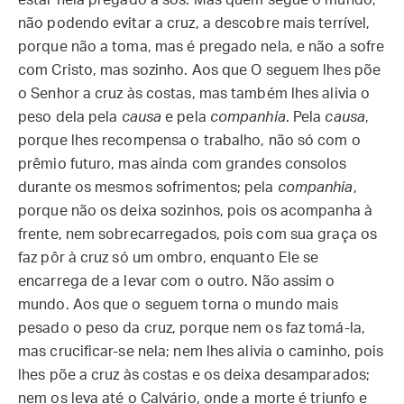
estar nela pregado a sós. Mas quem segue o mundo,
não podendo evitar a cruz, a descobre mais terrível,
porque não a toma, mas é pregado nela, e não a sofre
com Cristo, mas sozinho. Aos que O seguem lhes põe
o Senhor a cruz às costas, mas também lhes alivia o
peso dela pela
causa
e pela
companhia
. Pela
causa
,
porque lhes recompensa o trabalho, não só com o
prêmio futuro, mas ainda com grandes consolos
durante os mesmos sofrimentos; pela
companhia
,
porque não os deixa sozinhos, pois os acompanha à
frente, nem sobrecarregados, pois com sua graça os
faz pôr à cruz só um ombro, enquanto Ele se
encarrega de a levar com o outro. Não assim o
mundo. Aos que o seguem torna o mundo mais
pesado o peso da cruz, porque nem os faz tomá-la,
mas crucificar-se nela; nem lhes alivia o caminho, pois
lhes põe a cruz às costas e os deixa desamparados;
nem os leva até o Calvário, onde a morte é triunfo e