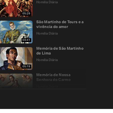
Homilia Diária
05:29
São Martinho de Tours e a
vivência do amor
Homilia Diária
04:41
Memória de São Martinho
de Lima
Homilia Diária
05:19
Memória de Nossa
Senhora do Carmo
Homilia Diária
10:21
“Ó meu Jesus, perdoai-
nos!”