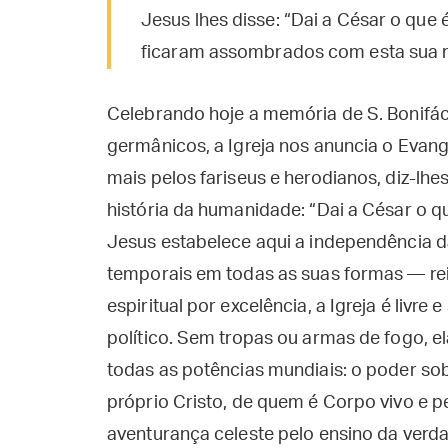
Jesus lhes disse: “Dai a César o que 
ficaram assombrados com esta sua r
Celebrando hoje a memória de S. Bonifáci
germânicos, a Igreja nos anuncia o Evan
mais pelos fariseus e herodianos, diz-l
história da humanidade: “Dai a César o q
Jesus estabelece aqui a independência da
temporais em todas as suas formas — rei
espiritual por excelência, a Igreja é livre
político. Sem tropas ou armas de fogo, 
todas as potências mundiais: o poder so
próprio Cristo, de quem é Corpo vivo e p
aventurança celeste pelo ensino da verda