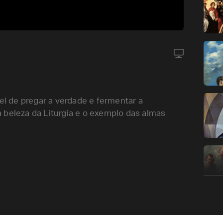
vel de pregar a verdade e fermentar a
 beleza da Liturgia e o exemplo das almas