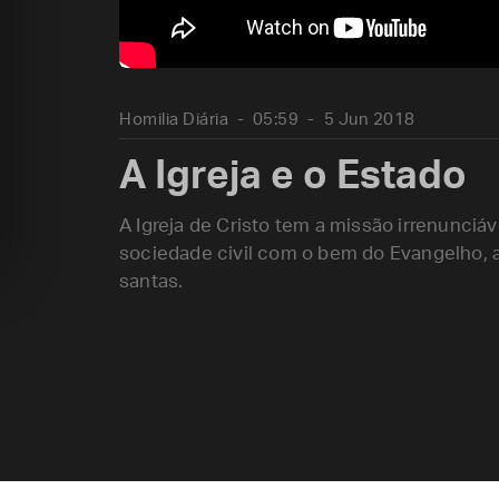
Homilia Diária
05:59
5 Jun 2018
A Igreja e o Estado
A Igreja de Cristo tem a missão irrenunciá
sociedade civil com o bem do Evangelho, a
santas.