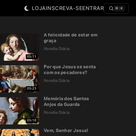
LOJA
INSCREVA-SE
ENTRAR
⌘
K
A felicidade de estar em
graça
Homilia Diária
05:11
Por que Jesus se senta
com os pecadores?
Homilia Diária
05:23
Memória dos Santos
Anjos da Guarda
Homilia Diária
05:18
Vem, Senhor Jesus!