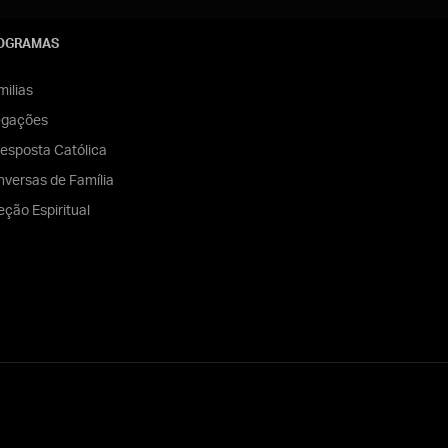
OGRAMAS
ilias
egações
esposta Católica
versas de Família
eção Espiritual