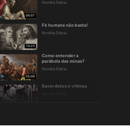
Homilia Diária
06:07
Fé humana não basta!
Homilia Diária
10:23
Como entender a
parábola das minas?
Homilia Diária
05:08
Sacerdotes e vítimas
Homilia Diária
05:15
A missão do Servo
Sofredor