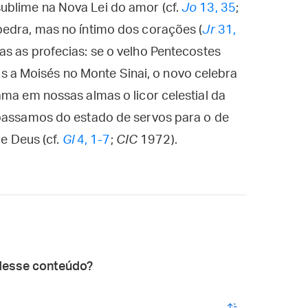
ublime na Nova Lei do amor (cf.
Jo
13, 35
;
pedra, mas no íntimo dos corações (
Jr
31,
as as profecias: se o velho Pentecostes
a Moisés no Monte Sinai, o novo celebra
ama em nossas almas o licor celestial da
 passamos do estado de servos para o de
de Deus (cf.
Gl
4, 1-7
;
CIC
1972).
desse conteúdo?
enviar