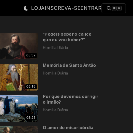
LOJA
INSCREVA-SE
ENTRAR
⌘
K
“Podeis beber o cálice
que eu vou beber?”
Homilia Diária
05:37
Memória de Santo Antão
Homilia Diária
05:18
Por que devemos corrigir
o irmão?
Homilia Diária
08:23
O amor de misericórdia