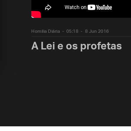
Homilia Diária
05:18
8 Jun 2016
A Lei e os profetas