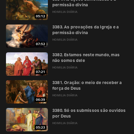
permissão divina
HOMILIA DIÁRIA
05:12
3383. As provações da Igreja e a
permissão divina
HOMILIA DIÁRIA
07:52
3382. Estamos neste mundo, mas
não somos dele
HOMILIA DIÁRIA
07:21
3381. Oração: o meio de receber a
força de Deus
HOMILIA DIÁRIA
06:39
3380. Só os submissos são ouvidos
por Deus
HOMILIA DIÁRIA
05:23