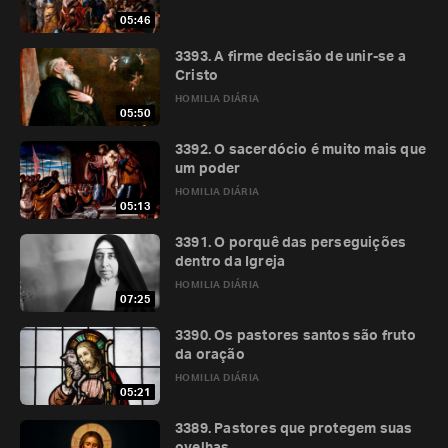
05:46
3393. A firme decisão de unir-se a
Cristo
HOMILIA DIÁRIA
05:50
3392. O sacerdócio é muito mais que
um poder
HOMILIA DIÁRIA
05:13
3391. O porquê das perseguições
dentro da Igreja
HOMILIA DIÁRIA
07:25
3390. Os pastores santos são fruto
da oração
HOMILIA DIÁRIA
05:21
3389. Pastores que protegem suas