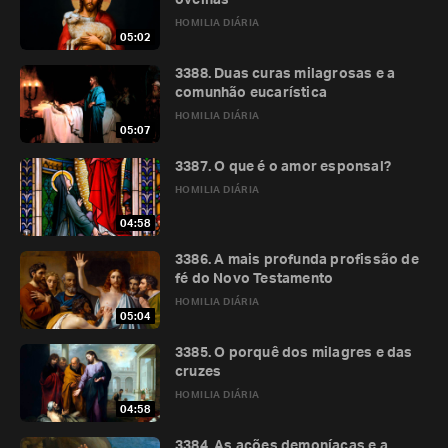
ovelhas
HOMILIA DIÁRIA
05:02
3388. Duas curas milagrosas e a
comunhão eucarística
HOMILIA DIÁRIA
05:07
3387. O que é o amor esponsal?
HOMILIA DIÁRIA
04:58
3386. A mais profunda profissão de
fé do Novo Testamento
HOMILIA DIÁRIA
05:04
3385. O porquê dos milagres e das
cruzes
HOMILIA DIÁRIA
04:58
3384. As ações demoníacas e a