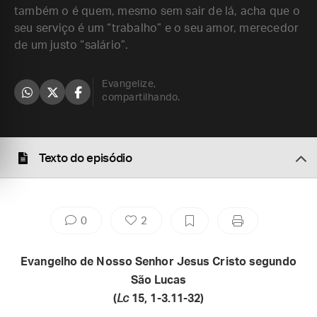
também o é quem, mesmo sem sair de lá, acha que o
seu serviço é um “trabalho” e o seu amor, merecedor
de um justo “salário”.
Evangelize,
compartilhando.
Texto do episódio
0
2
Evangelho de Nosso Senhor Jesus Cristo segundo
São Lucas
(
Lc
15, 1-3.11-32)