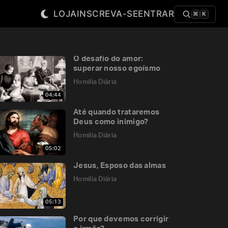
LOJA
INSCREVA-SE
ENTRAR
⌘
K
O desafio do amor:
superar nosso egoísmo
Homilia Diária
04:44
Até quando trataremos
Deus como inimigo?
Homilia Diária
05:02
Jesus, Esposo das almas
Homilia Diária
05:13
Por que devemos corrigir