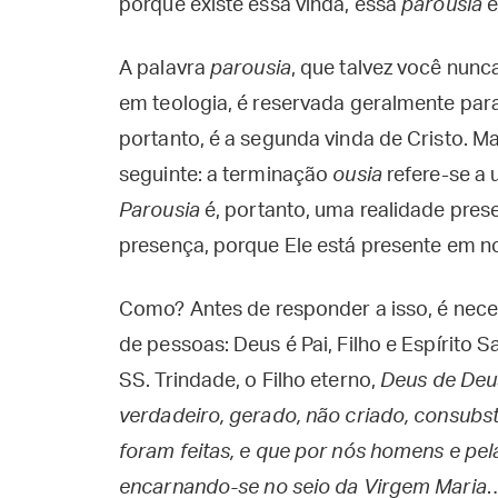
porque existe essa vinda, essa
parousia
e
A palavra
parousia
, que talvez você nun
em teologia, é reservada geralmente par
portanto, é a segunda vinda de Cristo. Ma
seguinte: a terminação
ousia
refere-se a 
Parousia
é, portanto, uma realidade prese
presença, porque Ele está presente em n
Como? Antes de responder a isso, é nece
de pessoas: Deus é Pai, Filho e Espírito
SS. Trindade, o Filho eterno,
Deus de Deus
verdadeiro, gerado, não criado, consubst
foram feitas, e que por nós homens e pe
encarnando-se no seio da Virgem Maria
…