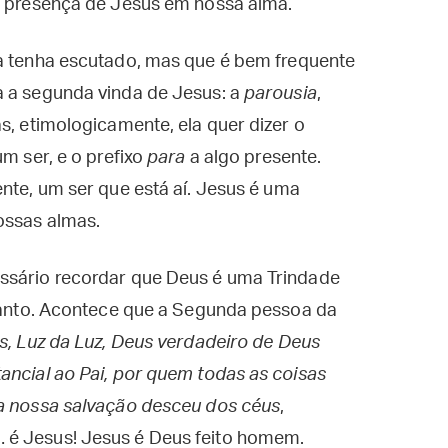
 presença de Jesus em nossa alma.
ca tenha escutado, mas que é bem frequente
a a segunda vinda de Jesus: a
parousia
,
s, etimologicamente, ela quer dizer o
um ser, e o prefixo
para
a algo presente.
nte, um ser que está aí. Jesus é uma
ossas almas.
ssário recordar que Deus é uma Trindade
 Santo. Acontece que a Segunda pessoa da
, Luz da Luz, Deus verdadeiro de Deus
ancial ao Pai, por quem todas as coisas
la nossa salvação desceu dos céus
,
 é Jesus! Jesus é Deus feito homem.