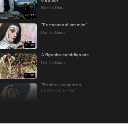
o irmão?
Homilia Diária
08:23
“Permanecei em mim”
Homilia Diária
05:19
A figueira amaldiçoada
Homilia Diária
05:28
“Senhor, se queres,
podes curar-me”
Homilia Diária
05:13
Como Deus nos
transforma