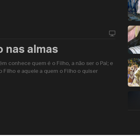
o nas almas
ém conhece quem é o Filho, a não ser o Pai; e
 Filho e aquele a quem o Filho o quiser