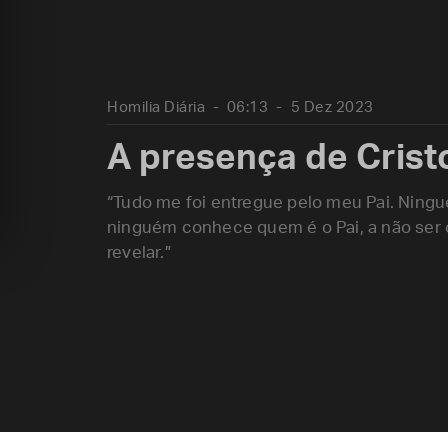
Homilia Diária
06:13
5 Dez 2023
A presença de Crist
“Tudo me foi entregue pelo meu Pai. Ningu
ninguém conhece quem é o Pai, a não ser o
revelar.”