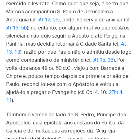
exercido o levirato. Como quer que seja, é certo que
Marcos acompanhou S. Paulo de Jerusalém a
Antioquia (cf.
At
12, 25
), onde lhe serviu de auxiliar (cf.
At
13, 5b
); no entanto, por algum motivo que os
Atos
silenciam, não quis seguir o Apóstolo até Perge, na
Panfília, mas decidiu retornar à Cidade Santa (cf.
At
13, 13
), razão por que Paulo não o admitiu desde logo
como companheiro de ministério (cf.
At
15, 38
). Por
volta dos anos 49 ou 50 d.C., viajou com Barnabé a
Chipre e, pouco tempo depois da primeira prisão de
Paulo, reconciliou-se com o Apóstolo e voltou a
ajudá-lo a pregar o Evangelho (cf.
Co
l 4, 10;
2Tm
4,
11
).
Também o vemos ao lado de S. Pedro, Príncipe dos
Apóstolos, cuja epístola aos cristãos do Ponto, da
Galícia e de muitas outras regiões diz: "A igreja