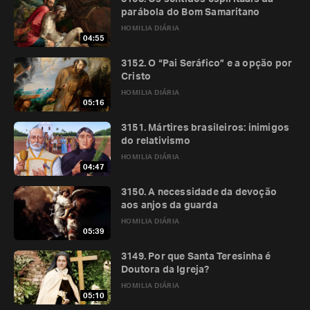
parábola do Bom Samaritano
HOMILIA DIÁRIA
04:55
3152. O “Pai Seráfico” e a opção por
Cristo
HOMILIA DIÁRIA
05:16
3151. Mártires brasileiros: inimigos
do relativismo
HOMILIA DIÁRIA
04:47
3150. A necessidade da devoção
aos anjos da guarda
HOMILIA DIÁRIA
05:39
3149. Por que Santa Teresinha é
Doutora da Igreja?
HOMILIA DIÁRIA
05:10