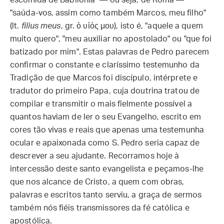
escolhida de Babilônia" — ou seja, de Roma —
"saúda-vos, assim como também Marcos, meu filho"
(lt.
filius meus
, gr. ὁ υἱός μου), isto é, "aquele a quem
muito quero", "meu auxiliar no apostolado" ou "que foi
batizado por mim". Estas palavras de Pedro parecem
confirmar o constante e claríssimo testemunho da
Tradição de que Marcos foi discípulo, intérprete e
tradutor do primeiro Papa, cuja doutrina tratou de
compilar e transmitir o mais fielmente possível a
quantos haviam de ler o seu Evangelho, escrito em
cores tão vivas e reais que apenas uma testemunha
ocular e apaixonada como S. Pedro seria capaz de
descrever a seu ajudante. Recorramos hoje à
intercessão deste santo evangelista e peçamos-lhe
que nos alcance de Cristo, a quem com obras,
palavras e escritos tanto serviu, a graça de sermos
também nós fiéis transmissores da fé católica e
apostólica.