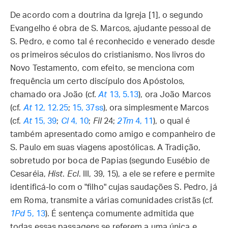
De acordo com a doutrina da Igreja [1], o segundo
Evangelho é obra de S. Marcos, ajudante pessoal de
S. Pedro, e como tal é reconhecido e venerado desde
os primeiros séculos do cristianismo. Nos livros do
Novo Testamento, com efeito, se menciona com
frequência um certo discípulo dos Apóstolos,
chamado ora João (cf.
At
13, 5.13
), ora João Marcos
(cf.
At
12, 12.25
;
15, 37ss
), ora simplesmente Marcos
(cf.
At
15, 39
;
Cl
4, 10
;
Fil
24;
2Tm
4, 11
), o qual é
também apresentado como amigo e companheiro de
S. Paulo em suas viagens apostólicas. A Tradição,
sobretudo por boca de Papias (segundo Eusébio de
Cesaréia,
Hist
.
Ecl
. III, 39, 15), a ele se refere e permite
identificá-lo com o "filho" cujas saudações S. Pedro, já
em Roma, transmite a várias comunidades cristãs (cf.
1Pd
5, 13
). É sentença comumente admitida que
todas essas passagens se referem a uma única e