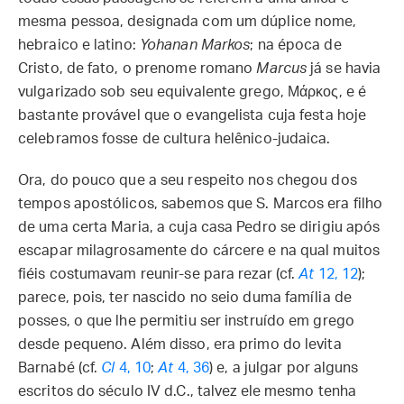
mesma pessoa, designada com um dúplice nome,
hebraico e latino:
Yohanan Markos
; na época de
Cristo, de fato, o prenome romano
Marcus
já se havia
vulgarizado sob seu equivalente grego, Μάρκος, e é
bastante provável que o evangelista cuja festa hoje
celebramos fosse de cultura helênico-judaica.
Ora, do pouco que a seu respeito nos chegou dos
tempos apostólicos, sabemos que S. Marcos era filho
de uma certa Maria, a cuja casa Pedro se dirigiu após
escapar milagrosamente do cárcere e na qual muitos
fiéis costumavam reunir-se para rezar (cf.
At
12, 12
);
parece, pois, ter nascido no seio duma família de
posses, o que lhe permitiu ser instruído em grego
desde pequeno. Além disso, era primo do levita
Barnabé (cf.
Cl
4, 10
;
At
4, 36
) e, a julgar por alguns
escritos do século IV d.C., talvez ele mesmo tenha