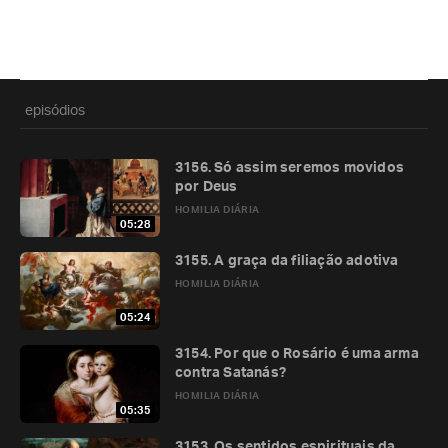
episódios
3156. Só assim seremos movidos
por Deus
HOMILIA DIÁRIA
05:28
3155. A graça da filiação adotiva
HOMILIA DIÁRIA
05:24
3154. Por que o Rosário é uma arma
contra Satanás?
HOMILIA DIÁRIA
05:35
3153. Os sentidos espirituais da