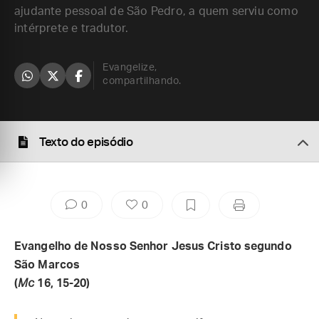
ajudante pessoal de São Pedro, a quem serviu como
intérprete e tradutor.
Evangelize,
compartilhando.
Texto do episódio
0
0
Evangelho de Nosso Senhor Jesus Cristo segundo
São Marcos
(
Mc
16, 15-20)