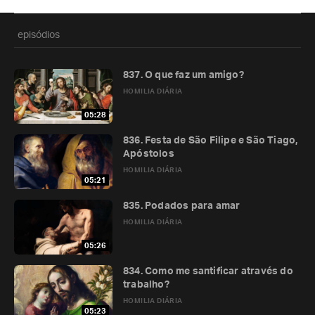
episódios
837. O que faz um amigo?
HOMILIA DIÁRIA
05:28
836. Festa de São Filipe e São Tiago,
Apóstolos
HOMILIA DIÁRIA
05:21
835. Podados para amar
HOMILIA DIÁRIA
05:26
834. Como me santificar através do
trabalho?
HOMILIA DIÁRIA
05:23