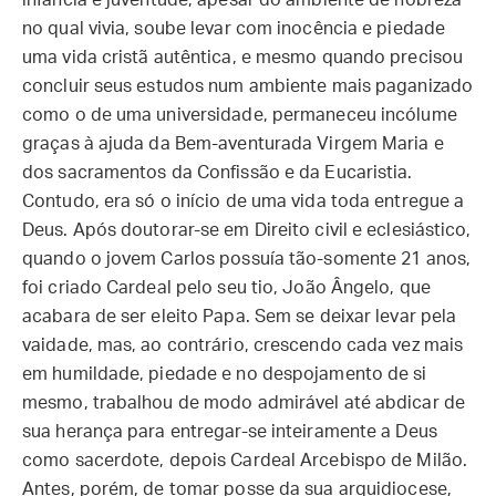
infância e juventude, apesar do ambiente de nobreza
no qual vivia, soube levar com inocência e piedade
uma vida cristã autêntica, e mesmo quando precisou
concluir seus estudos num ambiente mais paganizado
como o de uma universidade, permaneceu incólume
graças à ajuda da Bem-aventurada Virgem Maria e
dos sacramentos da Confissão e da Eucaristia.
Contudo, era só o início de uma vida toda entregue a
Deus. Após doutorar-se em Direito civil e eclesiástico,
quando o jovem Carlos possuía tão-somente 21 anos,
foi criado Cardeal pelo seu tio, João Ângelo, que
acabara de ser eleito Papa. Sem se deixar levar pela
vaidade, mas, ao contrário, crescendo cada vez mais
em humildade, piedade e no despojamento de si
mesmo, trabalhou de modo admirável até abdicar de
sua herança para entregar-se inteiramente a Deus
como sacerdote, depois Cardeal Arcebispo de Milão.
Antes, porém, de tomar posse da sua arquidiocese,