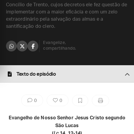
Concílio de Trento, cujos decretos ele fez questão de
implementar com a maior eficácia e com um zelo
extraordinário pela salvação das almas e a
santificação do clero.
Evangelize,
compartilhando.
Texto do episódio
0
0
Evangelho de Nosso Senhor Jesus Cristo segundo
São Lucas
(
Lc
14, 12-14)