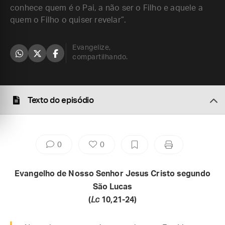
conhece quem é o Pai, a não ser o Filho e aquele a
quem o Filho o quiser revelar”.
Evangelize,
compartilhando.
Texto do episódio
0
0
Evangelho de Nosso Senhor Jesus Cristo segundo
São Lucas
(
Lc
10,21-24)