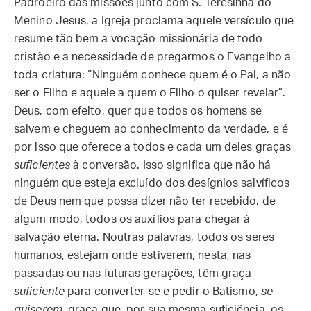
Padroeiro das missões junto com S. Teresinha do
Menino Jesus, a Igreja proclama aquele versículo que
resume tão bem a vocação missionária de todo
cristão e a necessidade de pregarmos o Evangelho a
toda criatura: “Ninguém conhece quem é o Pai, a não
ser o Filho e aquele a quem o Filho o quiser revelar”.
Deus, com efeito, quer que todos os homens se
salvem e cheguem ao conhecimento da verdade, e é
por isso que oferece a todos e cada um deles graças
suficientes
à conversão. Isso significa que não há
ninguém que esteja excluído dos desígnios salvíficos
de Deus nem que possa dizer não ter recebido, de
algum modo, todos os auxílios para chegar à
salvação eterna. Noutras palavras, todos os seres
humanos, estejam onde estiverem, nesta, nas
passadas ou nas futuras gerações, têm graça
suficiente
para converter-se e pedir o Batismo,
se
quiserem
, graça que, por sua mesma suficiência, os