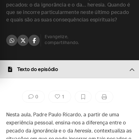
pecados: o da ignorância e o da... heresia. Quando é
que se incorre particularmente neste último pecado
e quais são as suas consequências espirituais?
Evangelize,
compartilhando.
Texto do episódio
0
1
Nesta aula, Padre Paulo Ricardo, a partir de uma
experiência pessoal, ensina-nos a diferença entre o
pecado da
ignorância
e o da
heresia
, contextualiza as