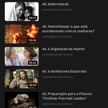
46. Maternidade
CONVERSAS DE FAMÍLIA
50:27
45. Feminilidade: o que está
acontecendo com as mulheres?
CONVERSAS DE FAMÍLIA
55:56
44. A dignidade da mulher
CONVERSAS DE FAMÍLIA
58:22
43. A Santíssima Eucaristia
CONVERSAS DE FAMÍLIA
58:56
42. Preparação para a Páscoa:
“Victimæ Paschali Laudes”
CONVERSAS DE FAMÍLIA
55:22