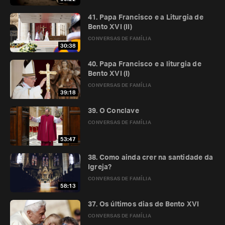
41. Papa Francisco e a Liturgia de
Bento XVI (II)
CONVERSAS DE FAMÍLIA
30:38
40. Papa Francisco e a liturgia de
Bento XVI (I)
CONVERSAS DE FAMÍLIA
39:18
39. O Conclave
CONVERSAS DE FAMÍLIA
53:47
38. Como ainda crer na santidade da
Igreja?
CONVERSAS DE FAMÍLIA
58:13
37. Os últimos dias de Bento XVI
CONVERSAS DE FAMÍLIA