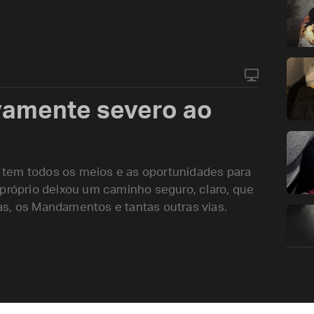
vamente severo ao
?
 tem todos os meios e as oportunidades para
óprio deixou um caminho seguro, claro, que
s, os Mandamentos e tantas outras vias.