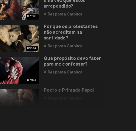
uma vez que estou
arrependido?
A Resposta Católica
07:18
Por que os protestantes
não acreditam na
santidade?
A Resposta Católica
09:34
Que propósito devo fazer
para me confessar?
A Resposta Católica
07:04
Pedro e Primado Papal
A Resposta Católica
08:12
Posso casar no religioso
sem casar no civil?