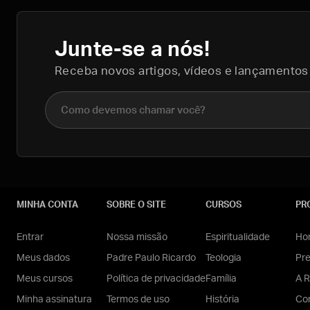
Junte-se a nós!
Receba novos artigos, vídeos e lançamentos
Nome completo
MINHA CONTA
SOBRE O SITE
CURSOS
PR
Entrar
Nossa missão
Espiritualidade
Hom
Meus dados
Padre Paulo Ricardo
Teologia
Pr
Meus cursos
Política de privacidade
Família
A R
Minha assinatura
Termos de uso
História
Con