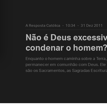
A Resposta Católica
10:34
31 Dez 2011
Não é Deus excessi
condenar o homem
Enquanto o homem caminha sobre a Terra,
permanecer em comunhão com Deus. Ele pr
são os Sacramentos, as Sagradas Escritura