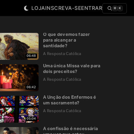
LOJA
INSCREVA-SE
ENTRAR
⌘
K
O que devemos fazer
para alcançar a
santidade?
A Resposta Católica
06:48
Uma única Missa vale para
dois preceitos?
A Resposta Católica
06:42
A Unção dos Enfermos é
um sacramento?
A Resposta Católica
05:04
A confissão é necessária