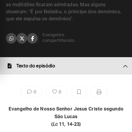
as multidões ficaram admiradas. Mas alguns
disseram: “É por Belzebu, o príncipe dos demônios,
que ele expulsa os demônios”.
Evangelize,
compartilhando.
Texto do episódio
0
0
Evangelho de Nosso Senhor Jesus Cristo segundo
São Lucas
(
Lc
11, 14-23)