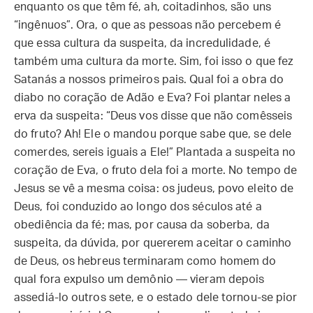
enquanto os que têm fé, ah, coitadinhos, são uns
“ingênuos”. Ora, o que as pessoas não percebem é
que essa cultura da suspeita, da incredulidade, é
também uma cultura da morte. Sim, foi isso o que fez
Satanás a nossos primeiros pais. Qual foi a obra do
diabo no coração de Adão e Eva? Foi plantar neles a
erva da suspeita: “Deus vos disse que não comêsseis
do fruto? Ah! Ele o mandou porque sabe que, se dele
comerdes, sereis iguais a Ele!” Plantada a suspeita no
coração de Eva, o fruto dela foi a morte. No tempo de
Jesus se vê a mesma coisa: os judeus, povo eleito de
Deus, foi conduzido ao longo dos séculos até a
obediência da fé; mas, por causa da soberba, da
suspeita, da dúvida, por quererem aceitar o caminho
de Deus, os hebreus terminaram como homem do
qual fora expulso um demônio — vieram depois
assediá-lo outros sete, e o estado dele tornou-se pior