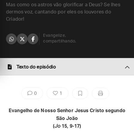
Mas como os astros vão glorificar a Deus? Se lhes
dermos voz, cantando por eles os louvores do
Criador!
Evangelize,
compartilhando.
Texto do episódio
0
1
Evangelho de Nosso Senhor Jesus Cristo segundo
São João
(
Jo
15, 9-17)