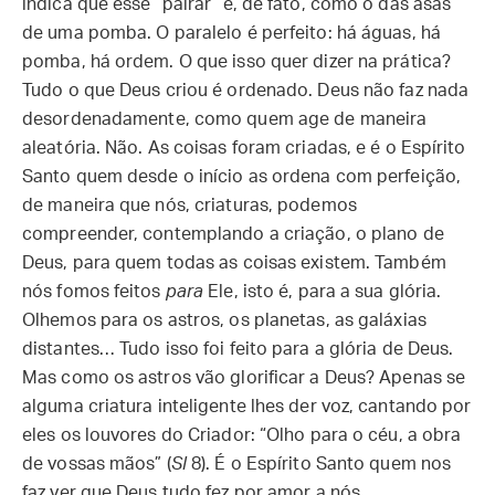
indica que esse “pairar” é, de fato, como o das asas
de uma pomba. O paralelo é perfeito: há águas, há
pomba, há ordem. O que isso quer dizer na prática?
Tudo o que Deus criou é ordenado. Deus não faz nada
desordenadamente, como quem age de maneira
aleatória. Não. As coisas foram criadas, e é o Espírito
Santo quem desde o início as ordena com perfeição,
de maneira que nós, criaturas, podemos
compreender, contemplando a criação, o plano de
Deus, para quem todas as coisas existem. Também
nós fomos feitos
para
Ele, isto é, para a sua glória.
Olhemos para os astros, os planetas, as galáxias
distantes… Tudo isso foi feito para a glória de Deus.
Mas como os astros vão glorificar a Deus? Apenas se
alguma criatura inteligente lhes der voz, cantando por
eles os louvores do Criador: “Olho para o céu, a obra
de vossas mãos” (
Sl
8). É o Espírito Santo quem nos
faz ver que Deus tudo fez por amor a nós,