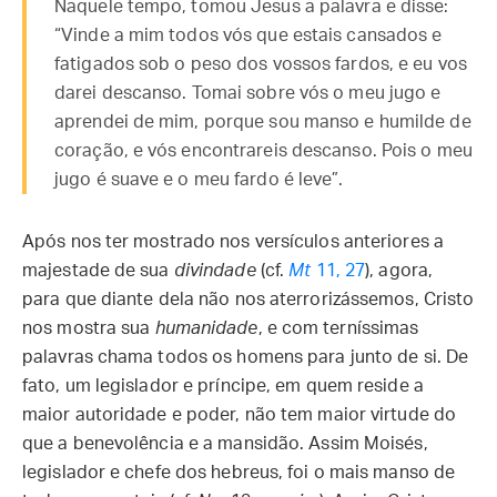
Naquele tempo, tomou Jesus a palavra e disse:
“Vinde a mim todos vós que estais cansados e
fatigados sob o peso dos vossos fardos, e eu vos
darei descanso. Tomai sobre vós o meu jugo e
aprendei de mim, porque sou manso e humilde de
coração, e vós encontrareis descanso. Pois o meu
jugo é suave e o meu fardo é leve”.
Após nos ter mostrado nos versículos anteriores a
majestade de sua
divindade
(cf.
Mt
11, 27
), agora,
para que diante dela não nos aterrorizássemos, Cristo
nos mostra sua
humanidade
, e com terníssimas
palavras chama todos os homens para junto de si. De
fato, um legislador e príncipe, em quem reside a
maior autoridade e poder, não tem maior virtude do
que a benevolência e a mansidão. Assim Moisés,
legislador e chefe dos hebreus, foi o mais manso de