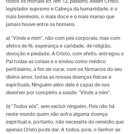
todos os mortais (cf.
Nm
12,
passim
). Assim Cristo,
legislador supremo e Cabeça da humanidade, é o
mais benévolo, o mais doce e o mais manso que
jamais houve entre os homens.
a
) “
Vinde a mim
”, não com pés corporais, mas com
afetos de fé, esperança e caridade, de religião,
devoção e piedade. A Cristo, com efeito, entregou o
Pai todas as coisas e o enviou como médico
peritíssimo, a fim de curar, com os fármacos do seu
divino amor, todas as nossas doenças físicas e
espirituais. Ninguém além dele é capaz de nos
devolver por completo a saúde: “Vinde a mim”.
b
) “
Todos vós
”, sem excluir ninguém. Pois não há
neste mundo quem não sofra alguma doença
espiritual e, portanto, não necessite do remédio que
apenas Cristo pode dar. A todos, pois, o Senhor se