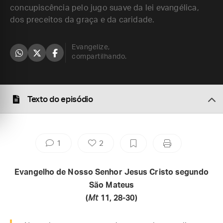
concupiscência pelo jugo suave da lei evangélica,
dos preceitos da graça e da caridade.
Evangelize,
compartilhando.
Texto do episódio
1
2
Evangelho de Nosso Senhor Jesus Cristo segundo
São Mateus
(
Mt
11, 28-30)