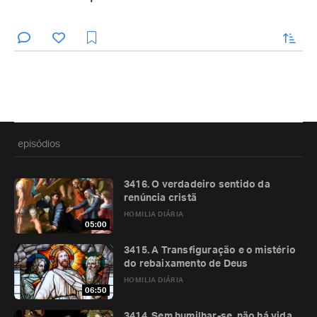
enviar
episódios
3416. O verdadeiro sentido da
renúncia cristã
HOMILIA DIÁRIA
05:00
3415. A Transfiguração e o mistério
do rebaixamento de Deus
HOMILIA DIÁRIA
06:50
3414. Sem humilhar-se, não há vida