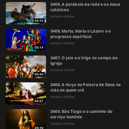
3409. A parábola da rede e os maus
católicos
HOMILIA DIÁRIA
05:15
3408. Marta, Maria e Lázaro e o
progresso espiritual
HOMILIA DIÁRIA
05:14
3407. O joio e o trigo no campo da
Igreja
HOMILIA DIÁRIA
05:43
3406. A força da Palavra de Deus na
vida de quem crê
HOMILIA DIÁRIA
04:37
3405. São Tiago e o caminho do
serviço humilde
HOMILIA DIÁRIA
05:10